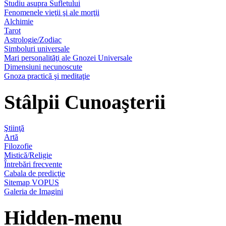
Studiu asupra Sufletului
Fenomenele vieţii şi ale morţii
Alchimie
Tarot
Astrologie/Zodiac
Simboluri universale
Mari personalităţi ale Gnozei Universale
Dimensiuni necunoscute
Gnoza practică şi meditaţie
Stâlpii Cunoaşterii
Ştiinţă
Artă
Filozofie
Mistică/Religie
Întrebări frecvente
Cabala de predicţie
Sitemap VOPUS
Galeria de Imagini
Hidden-menu