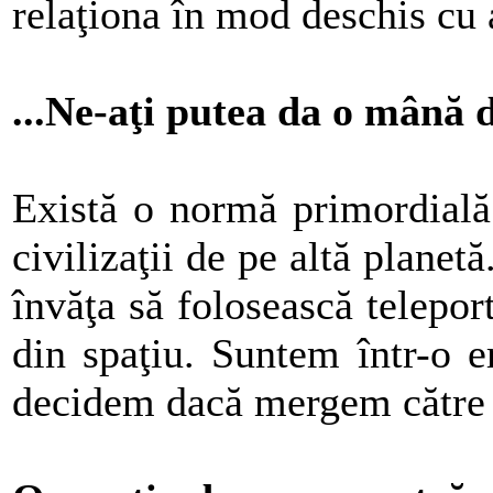
relaţiona în mod deschis cu a
...Ne-aţi putea da o mână d
Există o normă primordială:
civilizaţii de pe altă planet
învăţa să folosească telepor
din spaţiu. Suntem într-o er
decidem dacă mergem către d