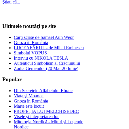
Ştiaţi că...
Ultimele noutăţi pe site
Cărţi scrise de Samael Aun Weor
Gnoza în România
LUCEAFĂRUL - de Mihai Eminescu
Simbolul VOPUS
Interviu cu NIKOLA TESLA
Autenticul Simbolism al Crăciunului
Zodia Gemenilor (20 Mai-20 Iunie)
Popular
Din Secretele Alfabetului Ebraic
Viaţa şi Moartea
Gnoza în România
Marte este locuit
PROFEŢIA LUI MELCHISEDEC
Visele şi interpretarea lor
Mitologia Nordică - Mituri şi Legende
Nordice