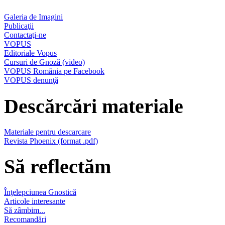
Galeria de Imagini
Publicaţii
Contactaţi-ne
VOPUS
Editoriale Vopus
Cursuri de Gnoză (video)
VOPUS România pe Facebook
VOPUS denunţă
Descărcări materiale
Materiale pentru descarcare
Revista Phoenix (format .pdf)
Să reflectăm
Înţelepciunea Gnostică
Articole interesante
Să zâmbim...
Recomandări