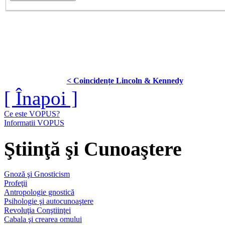
< Coincidențe Lincoln & Kennedy
[ Înapoi ]
Ce este VOPUS?
Informatii VOPUS
Ştiinţă şi Cunoaştere
Gnoză şi Gnosticism
Profeţii
Antropologie gnostică
Psihologie şi autocunoaştere
Revoluţia Conştiinţei
Cabala şi crearea omului