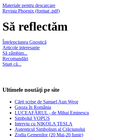
Materiale pentru descarcare
Revista Phoenix (format .pdf)
Să reflectăm
Înţelepciunea Gnostică
Articole interesante
Să zâmbim...
Recomandări
Ştiaţi că...
Ultimele noutăţi pe site
Cărţi scrise de Samael Aun Weor
Gnoza în România
LUCEAFĂRUL - de Mihai Eminescu
Simbolul VOPUS
Interviu cu NIKOLA TESLA
Autenticul Simbolism al Crăciunului
Zodia Gemenilor (20 Mai-20 Iunie)