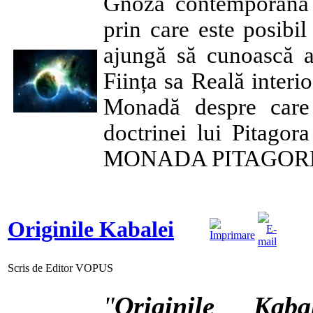
Gnoza contemporană d
prin care este posibil
ajungă să cunoască ad
Ființa sa Reală interi
Monadă despre care 
doctrinei lui Pitagor
MONADA PITAGORE
Originile Kabalei
Scris de Editor VOPUS
"
Originile Kabal