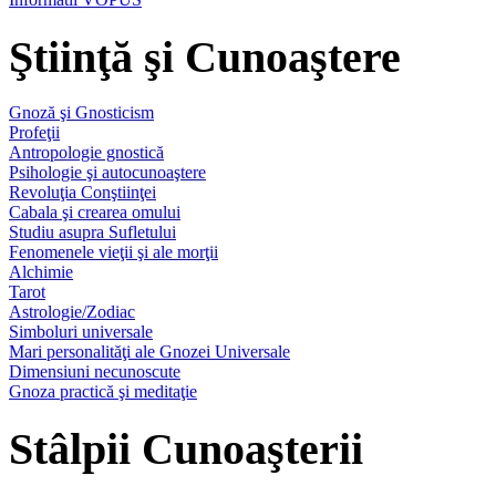
Ştiinţă şi Cunoaştere
Gnoză şi Gnosticism
Profeţii
Antropologie gnostică
Psihologie şi autocunoaştere
Revoluţia Conştiinţei
Cabala şi crearea omului
Studiu asupra Sufletului
Fenomenele vieţii şi ale morţii
Alchimie
Tarot
Astrologie/Zodiac
Simboluri universale
Mari personalităţi ale Gnozei Universale
Dimensiuni necunoscute
Gnoza practică şi meditaţie
Stâlpii Cunoaşterii