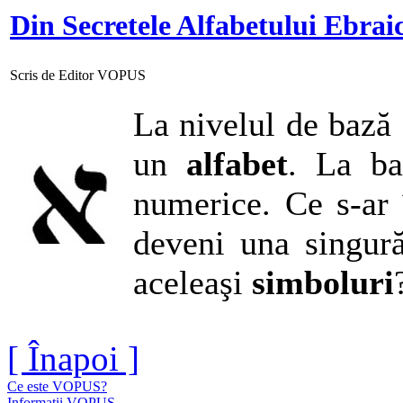
Din Secretele Alfabetului Ebrai
Scris de Editor VOPUS
La nivelul de bază 
un
alfabet
. La ba
numerice. Ce s-ar
deveni una singur
aceleaşi
simboluri
[ Înapoi ]
Ce este VOPUS?
Informatii VOPUS