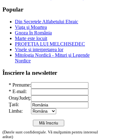
Popular
Din Secretele Alfabetului Ebraic
Viaţa şi Moartea
Gnoza în România
Marte este locuit
PROFEŢIA LUI MELCHISEDEC
Visele şi interpretarea lor
Mitologia Nordică - Mituri şi Legende
Nordice
Înscriere la newsletter
*
Prenume:
*
E-mail:
Oraş/Judeţ:
Ţară:
Limba:
(Datele sunt confidenţiale. Vă mulţumim pentru interesul
arătat)