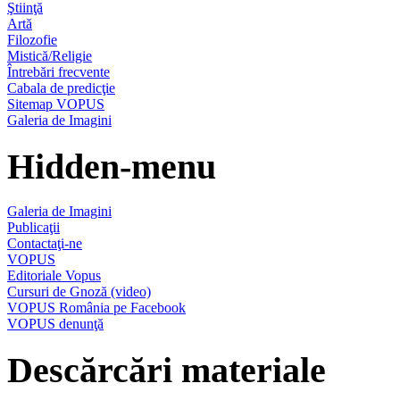
Ştiinţă
Artă
Filozofie
Mistică/Religie
Întrebări frecvente
Cabala de predicţie
Sitemap VOPUS
Galeria de Imagini
Hidden-menu
Galeria de Imagini
Publicaţii
Contactaţi-ne
VOPUS
Editoriale Vopus
Cursuri de Gnoză (video)
VOPUS România pe Facebook
VOPUS denunţă
Descărcări materiale