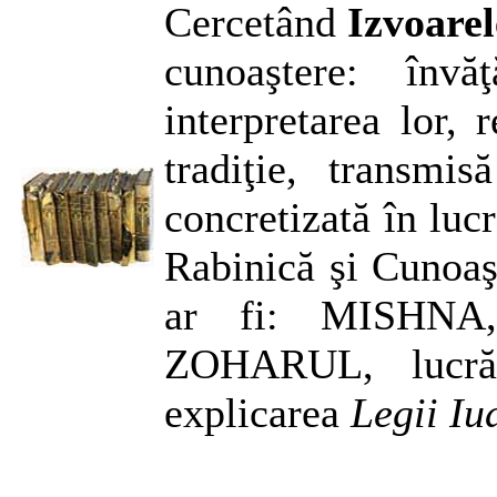
Cercetând
Izvoare
cunoaştere: învăţ
interpretarea lor, 
tradiţie, transmi
concretizată în luc
Rabinică şi Cunoaş
ar fi: MISHN
ZOHARUL, lucrăr
explicarea
Legii Iu