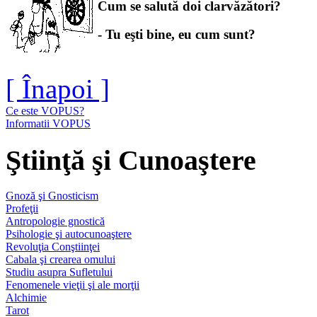
Cum se salută doi clarvăzători?
- Tu eşti bine, eu cum sunt?
[ Înapoi ]
Ce este VOPUS?
Informatii VOPUS
Ştiinţă şi Cunoaştere
Gnoză şi Gnosticism
Profeţii
Antropologie gnostică
Psihologie şi autocunoaştere
Revoluţia Conştiinţei
Cabala şi crearea omului
Studiu asupra Sufletului
Fenomenele vieţii şi ale morţii
Alchimie
Tarot