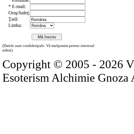
*
Prenume:
*
E-mail:
Oraş/Judeţ:
Ţară:
Limba:
(Datele sunt confidenţiale. Vă mulţumim pentru interesul
arătat)
Copyright © 2005 - 2026 
Esoterism Alchimie Gnoza 