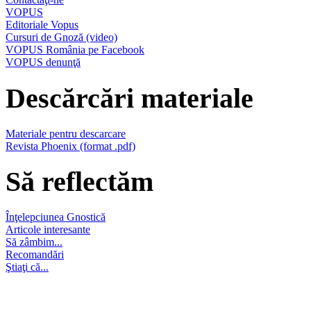
VOPUS
Editoriale Vopus
Cursuri de Gnoză (video)
VOPUS România pe Facebook
VOPUS denunţă
Descărcări materiale
Materiale pentru descarcare
Revista Phoenix (format .pdf)
Să reflectăm
Înţelepciunea Gnostică
Articole interesante
Să zâmbim...
Recomandări
Ştiaţi că...