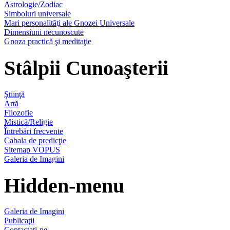
Astrologie/Zodiac
Simboluri universale
Mari personalităţi ale Gnozei Universale
Dimensiuni necunoscute
Gnoza practică şi meditaţie
Stâlpii Cunoaşterii
Ştiinţă
Artă
Filozofie
Mistică/Religie
Întrebări frecvente
Cabala de predicţie
Sitemap VOPUS
Galeria de Imagini
Hidden-menu
Galeria de Imagini
Publicaţii
Contactaţi-ne