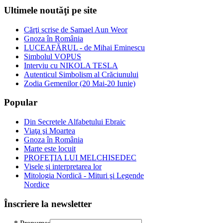
Ultimele noutăţi pe site
Cărţi scrise de Samael Aun Weor
Gnoza în România
LUCEAFĂRUL - de Mihai Eminescu
Simbolul VOPUS
Interviu cu NIKOLA TESLA
Autenticul Simbolism al Crăciunului
Zodia Gemenilor (20 Mai-20 Iunie)
Popular
Din Secretele Alfabetului Ebraic
Viaţa şi Moartea
Gnoza în România
Marte este locuit
PROFEŢIA LUI MELCHISEDEC
Visele şi interpretarea lor
Mitologia Nordică - Mituri şi Legende
Nordice
Înscriere la newsletter