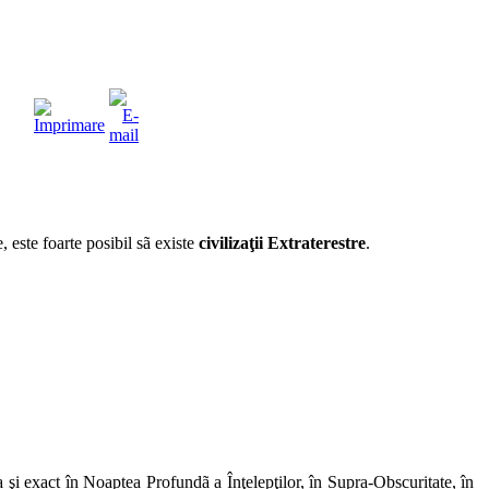
, este foarte posibil sã existe
civilizaţii Extraterestre
.
 şi exact în Noaptea Profundã a Înţelepţilor, în Supra-Obscuritate, în