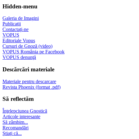
Hidden-menu
Galeria de Imagini
Publicaţii
Contactaţi-ne
VOPUS
Editoriale Vopus
Cursuri de Gnoză (video)
VOPUS România pe Facebook
VOPUS denunţă
Descărcări materiale
Materiale pentru descarcare
Revista Phoenix (format .pdf)
Să reflectăm
Înţelepciunea Gnostică
Articole interesante
Să zâmbim...
Recomandări
Ştiaţi că...