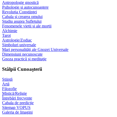
Antropologie gnostică
Psihologie şi autocunoaştere
Revoluţia Conştiinţei
Cabala şi crearea omului
Studiu asupra Sufletului
Fenomenele vieţii şi ale morţii
Alchimie
Tarot
Astrologie/Zodiac
Simboluri universale
Mari personalităţi ale Gnozei Universale
Dimensiuni necunoscute
Gnoza practică şi meditaţie
Stâlpii Cunoaşterii
Ştiinţă
Artă
Filozofie
Mistică/Religie
Întrebări frecvente
Cabala de predicţie
Sitemap VOPUS
Galeria de Imagini