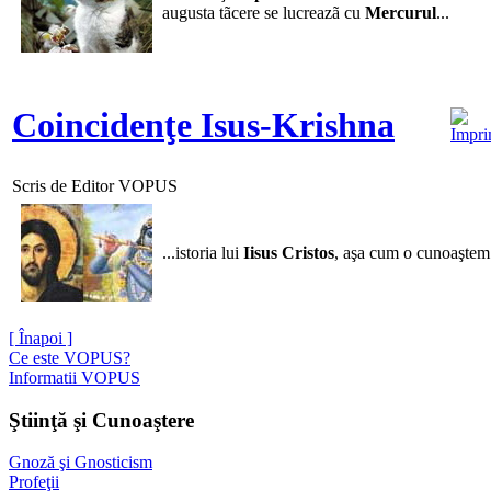
augusta tãcere se lucreazã cu
Mercurul
...
Coincidenţe Isus-Krishna
Scris de Editor VOPUS
...istoria lui
Iisus Cristos
, aşa cum o cunoaştem î
[ Înapoi ]
Ce este VOPUS?
Informatii VOPUS
Ştiinţă şi Cunoaştere
Gnoză şi Gnosticism
Profeţii