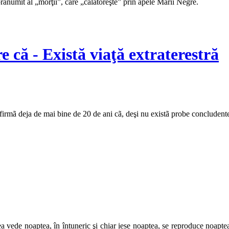
pranumit al „morţii”, care „călătoreşte” prin apele Mării Negre.
e că - Există viaţă extraterestră
 afirmã deja de mai bine de 20 de ani cã, deşi nu existã probe concludente
a vede noaptea, în întuneric şi chiar iese noaptea, se reproduce noaptea