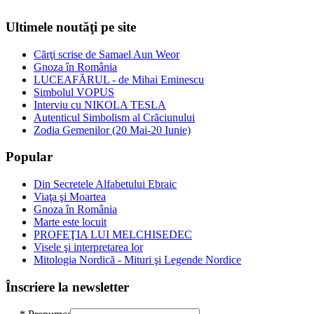
Ultimele noutăţi pe site
Cărţi scrise de Samael Aun Weor
Gnoza în România
LUCEAFĂRUL - de Mihai Eminescu
Simbolul VOPUS
Interviu cu NIKOLA TESLA
Autenticul Simbolism al Crăciunului
Zodia Gemenilor (20 Mai-20 Iunie)
Popular
Din Secretele Alfabetului Ebraic
Viaţa şi Moartea
Gnoza în România
Marte este locuit
PROFEŢIA LUI MELCHISEDEC
Visele şi interpretarea lor
Mitologia Nordică - Mituri şi Legende Nordice
Înscriere la newsletter