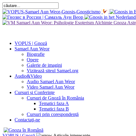
VOPUS | Gnoză
Samael Aun Weor
Biografie
Opere
Galerie de imagini
Vizitează siteul Samael.org
Audio&Video
Audio Samael Aun Weor
Video Samael Aun Weor
Cursuri şi Conferinţe
Cursuri de Gnoză în România
Tematici faza A
Tematici faza B
Cursuri prin corespondenţă
Contactaţi-ne
VOPUS | Gnoză
Articole interesante