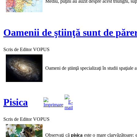
Mediu, puţini au auzit despre acest triunghi, su
Oamenii de ştiinţă sunt de părer
Scris de Editor VOPUS
Oameni de ştiinţã specializaţi în studii spaţiale
Pisica
Scris de Editor VOPUS
Observaţi cã
pisica
este o mare clarvãzãtoare: e