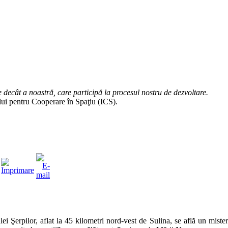
te decât a noastră, care participă la procesul nostru de dezvoltare.
tului pentru Cooperare în Spaţiu (ICS).
ei Şerpilor, aflat la 45 kilometri nord-vest de Sulina, se află un mis