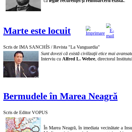
că
legile recurenţei şi reîntoarcerii există.
.
Marte este locuit
Scris de IMA SANCHÍS / Revista "La Vanguardia"
Sunt dovezi că există civilizaţii etice mai avansa
Interviu cu
Alfred L. Webre
, directorul Institu
Bermudele în Marea Neagră
Scris de Editor VOPUS
În Marea Neagră, în imediata vecinătate a Insul