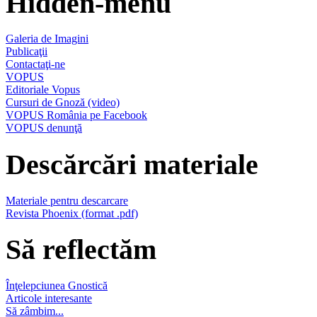
Hidden-menu
Galeria de Imagini
Publicaţii
Contactaţi-ne
VOPUS
Editoriale Vopus
Cursuri de Gnoză (video)
VOPUS România pe Facebook
VOPUS denunţă
Descărcări materiale
Materiale pentru descarcare
Revista Phoenix (format .pdf)
Să reflectăm
Înţelepciunea Gnostică
Articole interesante
Să zâmbim...