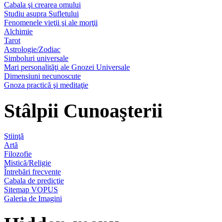
Cabala şi crearea omului
Studiu asupra Sufletului
Fenomenele vieţii şi ale morţii
Alchimie
Tarot
Astrologie/Zodiac
Simboluri universale
Mari personalităţi ale Gnozei Universale
Dimensiuni necunoscute
Gnoza practică şi meditaţie
Stâlpii Cunoaşterii
Ştiinţă
Artă
Filozofie
Mistică/Religie
Întrebări frecvente
Cabala de predicţie
Sitemap VOPUS
Galeria de Imagini