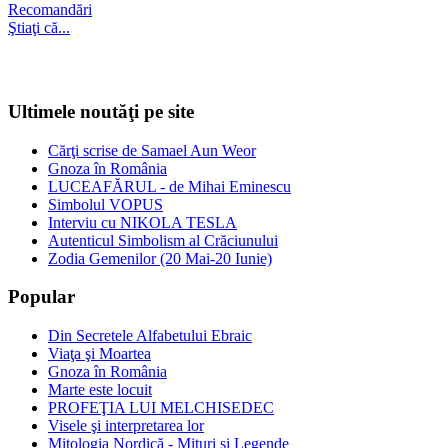
Recomandări
Ştiaţi că...
Ultimele noutăţi pe site
Cărţi scrise de Samael Aun Weor
Gnoza în România
LUCEAFĂRUL - de Mihai Eminescu
Simbolul VOPUS
Interviu cu NIKOLA TESLA
Autenticul Simbolism al Crăciunului
Zodia Gemenilor (20 Mai-20 Iunie)
Popular
Din Secretele Alfabetului Ebraic
Viaţa şi Moartea
Gnoza în România
Marte este locuit
PROFEŢIA LUI MELCHISEDEC
Visele şi interpretarea lor
Mitologia Nordică - Mituri şi Legende