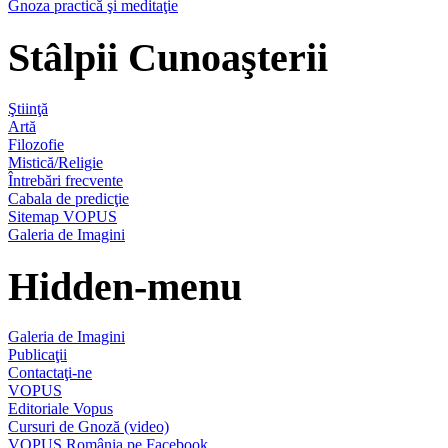
Gnoza practică şi meditaţie
Stâlpii Cunoaşterii
Ştiinţă
Artă
Filozofie
Mistică/Religie
Întrebări frecvente
Cabala de predicţie
Sitemap VOPUS
Galeria de Imagini
Hidden-menu
Galeria de Imagini
Publicaţii
Contactaţi-ne
VOPUS
Editoriale Vopus
Cursuri de Gnoză (video)
VOPUS România pe Facebook