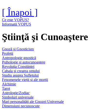
[ Înapoi ]
Ce este VOPUS?
Informatii VOPUS
Ştiinţă şi Cunoaştere
Gnoză şi Gnosticism
Profeţii
Antropologie gnostică
Psihologie şi autocunoaştere
Revoluţia Conştiinţei
Cabala şi crearea omului
Studiu asupra Sufletului
Fenomenele vieţii şi ale morţii
Alchimie
Tarot
Astrologie/Zodiac
Simboluri universale
Mari personalităţi ale Gnozei Universale
Dimensiuni necunoscute