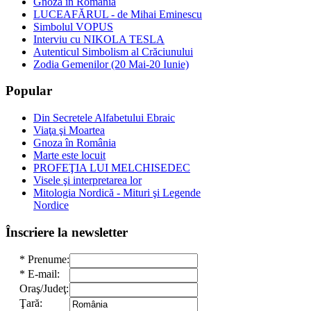
Gnoza în România
LUCEAFĂRUL - de Mihai Eminescu
Simbolul VOPUS
Interviu cu NIKOLA TESLA
Autenticul Simbolism al Crăciunului
Zodia Gemenilor (20 Mai-20 Iunie)
Popular
Din Secretele Alfabetului Ebraic
Viaţa şi Moartea
Gnoza în România
Marte este locuit
PROFEŢIA LUI MELCHISEDEC
Visele şi interpretarea lor
Mitologia Nordică - Mituri şi Legende
Nordice
Înscriere la newsletter
*
Prenume:
*
E-mail:
Oraş/Judeţ:
Ţară: