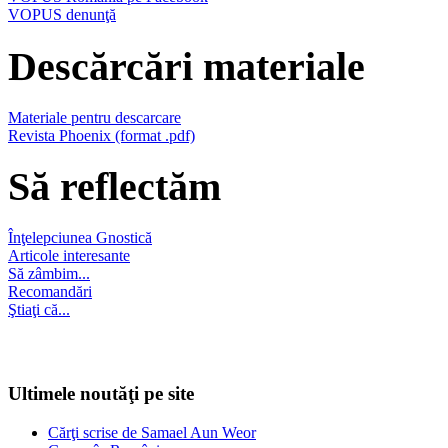
VOPUS denunţă
Descărcări materiale
Materiale pentru descarcare
Revista Phoenix (format .pdf)
Să reflectăm
Înţelepciunea Gnostică
Articole interesante
Să zâmbim...
Recomandări
Ştiaţi că...
Ultimele noutăţi pe site
Cărţi scrise de Samael Aun Weor