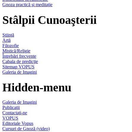
Gnoza practică şi meditaţie
Stâlpii Cunoaşterii
Ştiinţă
Artă
Filozofie
Mistică/Religie
Întrebări frecvente
Cabala de predicţie
Sitemap VOPUS
Galeria de Imagini
Hidden-menu
Galeria de Imagini
Publicaţii
Contactaţi-ne
VOPUS
Editoriale Vopus
Cursuri de Gnoză (video)