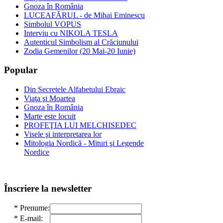
Gnoza în România
LUCEAFĂRUL - de Mihai Eminescu
Simbolul VOPUS
Interviu cu NIKOLA TESLA
Autenticul Simbolism al Crăciunului
Zodia Gemenilor (20 Mai-20 Iunie)
Popular
Din Secretele Alfabetului Ebraic
Viaţa şi Moartea
Gnoza în România
Marte este locuit
PROFEŢIA LUI MELCHISEDEC
Visele şi interpretarea lor
Mitologia Nordică - Mituri şi Legende
Nordice
Înscriere la newsletter
*
Prenume:
*
E-mail: