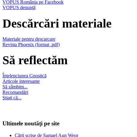
VOPUS România pe Facebook
VOPUS denunţă
Descărcări materiale
Materiale pentru descarcare
Revista Phoenix (format .pdf)
Să reflectăm
Înţelepciunea Gnostică
Articole interesante
Să zâmbim...
Recomandări
Ştiaţi că...
Ultimele noutăţi pe site
Cărţi scrise de Samael Aun Weor