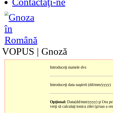
Contactaţi-ne
VOPUS | Gnoză
Introduceţi numele dvs
Introduceţi data naşterii (dd/mm/yyyy)
Opţional:
Data(dd/mm/yyyy) şi Ora pen
vreţi să calculaţi tonica zilei (şi/sau a ore