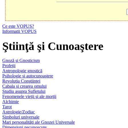
Ce este VOPUS?
Informatii VOPUS
Ştiinţă şi Cunoaştere
Gnoză şi Gnosticism
Profeţii
Antropologie gnostică
Psihologie şi autocunoaştere
Revoluţia Conştiinţei
Cabala şi crearea omului
Studiu asupra Sufletului
Fenomenele vieţii şi ale morţii
Alchimie
Tarot
Astrologie/Zodiac
Simboluri universale
Mari personalităţi ale Gnozei Universale
Dimensiuni necunoscute