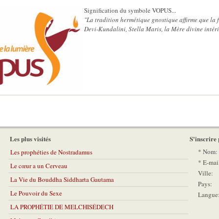
S
ignification du symbole VOPUS...
"
La tradition hermétique gnostique affirme que la 
Devi-Kundalini, Stella Maris, la Mère divine intérie
Les plus visités
S'inscrire
*
Nom:
Les prophéties de Nostradamus
*
E-mai
Le cœur a un Cerveau
Ville:
La Vie du Bouddha Siddharta Gautama
Pays:
Le Pouvoir du Sexe
Langue
LA PROPHÉTIE DE MELCHISÉDECH