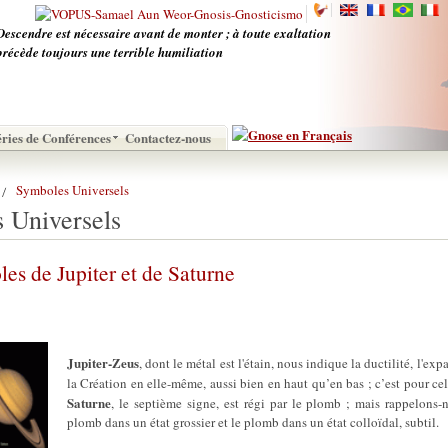
Descendre est nécessaire avant de monter ; à toute exaltation
précède toujours une terrible humiliation
éries de Conférences
Contactez-nous
Symboles Universels
 Universels
es de Jupiter et de Saturne
Jupiter-Zeus
, dont le métal est l'étain, nous indique la ductilité, l'expa
la Création en elle-même, aussi bien en haut qu’en bas ; c’est pour cel
Saturne
, le septième signe, est régi par le plomb ; mais rappelons-n
plomb dans un état grossier et le plomb dans un état colloïdal, subtil.