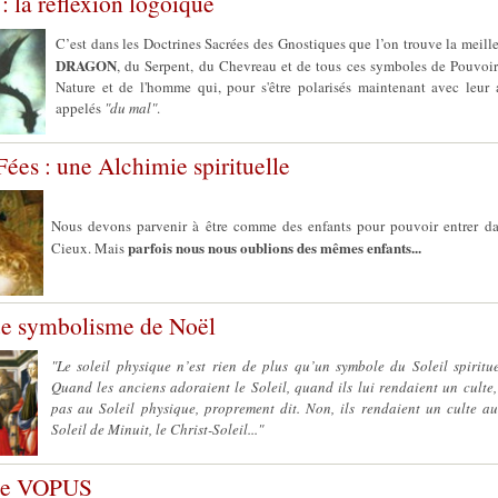
: la réflexion logoïque
C’est dans les Doctrines Sacrées des Gnostiques que l’on trouve la meille
DRAGON
, du Serpent, du Chevreau et de tous ces symboles de Pouvoir
Nature et de l'homme qui, pour s'être polarisés maintenant avec leur a
appelés
"du mal"
.
ées : une Alchimie spirituelle
Nous devons parvenir à être comme des enfants pour pouvoir entrer d
parfois nous nous oublions des mêmes enfants...
Cieux. Mais
ue symbolisme de Noël
"Le soleil physique n’est rien de plus qu’un symbole du Soleil spiritue
Quand les anciens adoraient le Soleil, quand ils lui rendaient un culte, 
pas au Soleil physique, proprement dit. Non, ils rendaient un culte au 
Soleil de Minuit, le Christ-Soleil..."
le VOPUS