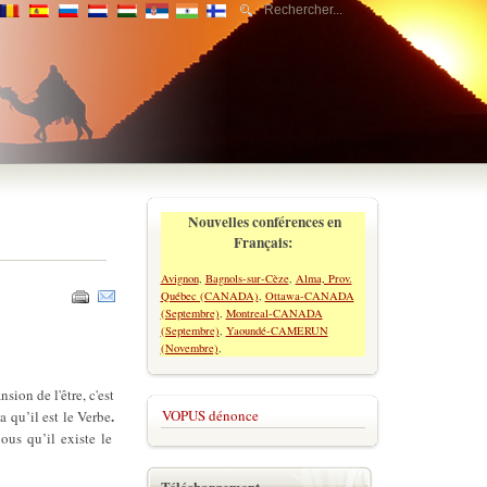
Nouvelles conférences en
Français:
Avignon
,
Bagnols-sur-Cèze
,
Alma, Prov.
Québec (CANADA)
,
Ottawa-CANADA
(Septembre)
,
Montreal-CANADA
(Septembre)
,
Yaoundé-CAMERUN
(Novembre)
,
nsion de l'être, c'est
.
VOPUS dénonce
a qu’il est le Verbe
ous qu’il existe le
Téléchargement