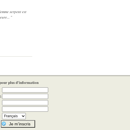
femme serpent est
ure... "
 pour plus d'information
l:
: