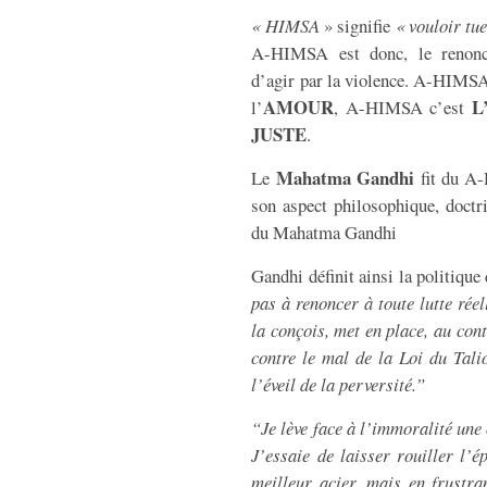
«
HIMSA
» signifie
« vouloir tu
A-HIMSA est donc, le renonce
d’agir par la violence. A-HIMSA
AMOUR
L
l’
, A-HIMSA c’est
JUSTE
.
Mahatma Gandhi
Le
fit du A-
son aspect philosophique, doctri
du Mahatma Gandhi
Gandhi définit ainsi la politiq
pas à renoncer à toute lutte réel
la conçois, met en place, au cont
contre le mal de la Loi du Tal
l’éveil de la perversité.”
“Je lève face à l’immoralité une
J’essaie de laisser rouiller l’
meilleur acier, mais en frustra