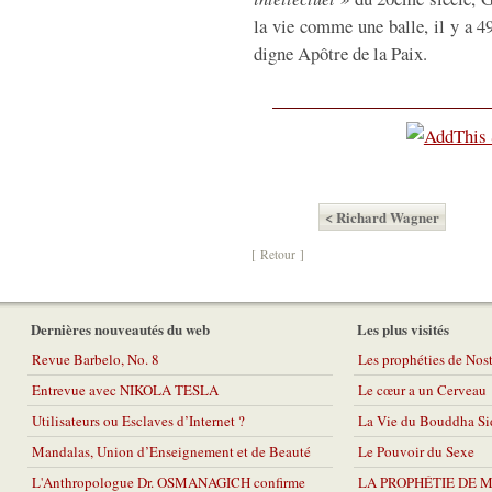
la vie comme une balle, il y a 4
digne Apôtre de la Paix.
< Richard Wagner
[ Retour ]
Dernières nouveautés du web
Les plus visités
Revue Barbelo, No. 8
Les prophéties de No
Entrevue avec NIKOLA TESLA
Le cœur a un Cerveau
Utilisateurs ou Esclaves d’Internet ?
La Vie du Bouddha Si
Mandalas, Union d’Enseignement et de Beauté
Le Pouvoir du Sexe
L'Anthropologue Dr. OSMANAGICH confirme
LA PROPHÉTIE DE 