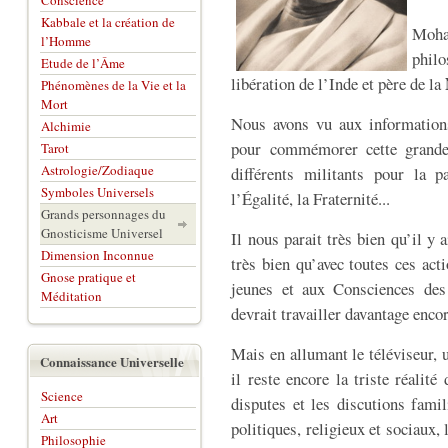
Conscience
Kabbale et la création de
Moha
l’Homme
phil
Etude de l’Âme
libération de l’Inde et père de la
Phénomènes de la Vie et la
Mort
Nous avons vu aux informations,
Alchimie
pour commémorer cette grande 
Tarot
Astrologie/Zodiaque
différents militants pour la
Symboles Universels
l’Égalité, la Fraternité...
Grands personnages du
Gnosticisme Universel
Il nous parait très bien qu’il y a
Dimension Inconnue
très bien qu’avec toutes ces ac
Gnose pratique et
jeunes et aux Consciences des
Méditation
devrait travailler davantage enco
Mais en allumant le téléviseur,
Connaissance Universelle
il reste encore la triste réali
Science
disputes et les discutions famili
Art
politiques, religieux et sociaux,
Philosophie