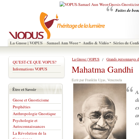
Faites de bon
La Gnose | VOPUS
Samael Aun Weor
Audio & Vidéo
Séries de Conf
La Gnose | VOPUS
Grands personnages d
QU'EST-CE QUE VOPUS?
Mahatma Gandhi
Informations VOPUS
Écrit par Franklin Ugas, Venezuela
Être et Savoir
A
d
Gnose et Gnosticisme
Prophéties
e
Anthropologie Gnostique
a
Psychologie et
c
Autoconnaissances
La Révolution de la