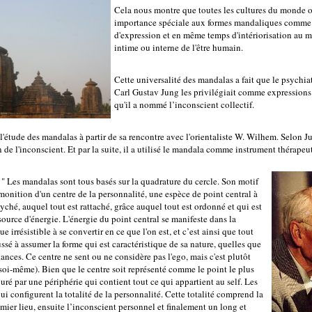
Cela nous montre que toutes les cultures du monde 
importance spéciale aux formes mandaliques comm
d'expression et en même temps d'intériorisation au m
intime ou interne de l'être humain.
Cette universalité des mandalas a fait que le psychiat
Carl Gustav Jung les privilégiait comme expressions
qu'il a nommé l’inconscient collectif.
 l'étude des mandalas à partir de sa rencontre avec l'orientaliste W. Wilhem. Selon 
 de l'inconscient. Et par la suite, il a utilisé le mandala comme instrument thérapeu
: " Les mandalas sont tous basés sur la quadrature du cercle. Son motif
monition d'un centre de la personnalité, une espèce de point central à
psyché, auquel tout est rattaché, grâce auquel tout est ordonné et qui est
ource d'énergie. L'énergie du point central se manifeste dans la
 irrésistible à se convertir en ce que l'on est, et c’est ainsi que tout
sé à assumer la forme qui est caractéristique de sa nature, quelles que
tances. Ce centre ne sent ou ne considère pas l'ego, mais c'est plutôt
 soi-même). Bien que le centre soit représenté comme le point le plus
touré par une périphérie qui contient tout ce qui appartient au self. Les
ui configurent la totalité de la personnalité. Cette totalité comprend la
mier lieu, ensuite l’inconscient personnel et finalement un long et