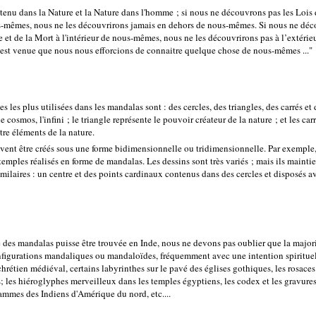
enu dans la Nature et la Nature dans l'homme ; si nous ne découvrons pas les Lois 
us-mêmes, nous ne les découvrirons jamais en dehors de nous-mêmes. Si nous ne déc
e et de la Mort à l'intérieur de nous-mêmes, nous ne les découvrirons pas à l’extér
 est venue que nous nous efforcions de connaitre quelque chose de nous-mêmes ..."
s les plus utilisées dans les mandalas sont : des cercles, des triangles, des carrés et
e cosmos, l'infini ; le triangle représente le pouvoir créateur de la nature ; et les carr
tre éléments de la nature.
ent être créés sous une forme bidimensionnelle ou tridimensionnelle. Par exemple, 
emples réalisés en forme de mandalas. Les dessins sont très variés ; mais ils mainti
imilaires : un centre et des points cardinaux contenus dans des cercles et disposés a
e des mandalas puisse être trouvée en Inde, nous ne devons pas oublier que la majori
figurations mandaliques ou mandaloïdes, fréquemment avec une intention spirituel
chrétien médiéval, certains labyrinthes sur le pavé des églises gothiques, les rosaces
; les hiéroglyphes merveilleux dans les temples égyptiens, les codex et les gravure
ammes des Indiens d'Amérique du nord, etc....