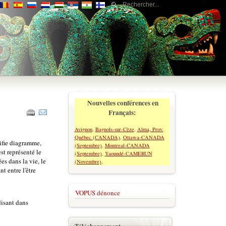
Nouvelles conférences en
Français:
Avignon
,
Bagnols-sur-Cèze
,
Alma, Prov.
Québec (CANADA)
,
Ottawa-CANADA
nifie diagramme,
(Septembre)
,
Montreal-CANADA
st représenté le
(Septembre)
,
Yaoundé-CAMERUN
es dans la vie, le
(Novembre)
,
t entre l'être
VOPUS dénonce
disant dans
Téléchargement