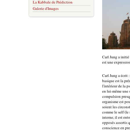
La Kabbale de Prédiction
Galerie d'Images
Carl Jung a initié
est une expression
Carl Jung a écrit 
basique est la pré
l'intérieur de la 
en lui-même une s
compulsion presque
organisme est pous
soient les circons
comme le self (le
interne, il est en
opposés assortis q
conscience en pre