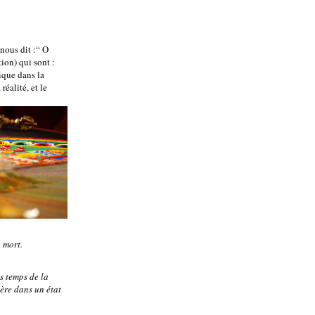
 nous dit :“ O
tion) qui sont :
tique dans la
éalité, et le
a mort.
es temps de la
ière dans un état