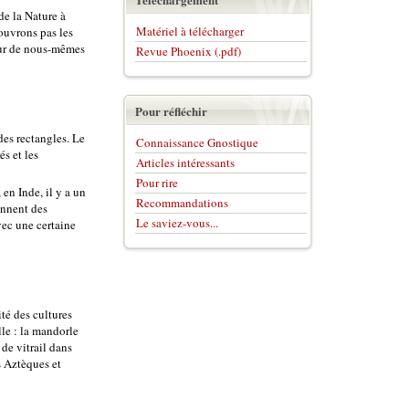
de la Nature à
Matériel à télécharger
ouvrons pas les
ieur de nous-mêmes
Revue Phoenix (.pdf)
Pour réfléchir
 des rectangles. Le
Connaissance Gnostique
és et les
Articles intéressants
Pour rire
en Inde, il y a un
Recommandations
ennent des
Le saviez-vous...
vec une certaine
té des cultures
le : la mandorle
 de vitrail dans
s Aztèques et