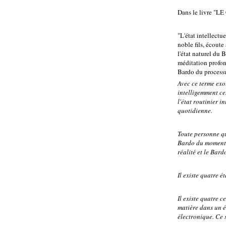
Dans le livre "
"L'état intellectu
noble fils, écoute 
l'état naturel du 
méditation profond
Bardo du processus
Avec ce terme exot
intelligemment ces
l'état routinier i
quotidienne.
Toute personne qu
Bardo du moment d
réalité et le Bard
Il existe quatre é
Il existe quatre c
matière dans un é
électronique. Ce s