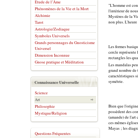
Etude de l’Âme
"L'homme est cont
Phénomènes de la Vie et la Mort
l'intérieur de no
Alchimie
Mystères de la Vi
non plus. L’heure
Tarot
Astrologie/Zodiaque
Symboles Universels
Grands personnages du Gnosticisme
Les formes basique
Universel
cercle représente l
Dimension Inconnue
rectangles les qua
Gnose pratique et Méditation
Les mandalas peuv
grand nombre de t
caractéristiques s
symétrie.
Connaissance Universelle
Science
Art
Bien que l'origin
Philosophie
possèdent des con
Mystique/Religion
(amande) de l'art 
ces mêmes églises
Mayas ; les diagr
Questions Fréquentes