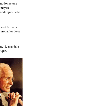
ont donné une
e moyen
onde spirituel et
re et écrivain
 probables de ce
Jung, le mandala
tique.