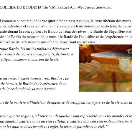
LE COLLIER DU BOUDDHA" du V.M. Samael Aun Weor, nous trouvons :
el commun et courant de la vie quotidienne n'est pas tout, le livre tibétain des morts
avec attention et sans te distraire. Il y a six états transitoires de Bardo (état de transi
Bardo durant la conception ; le Bardo de l'état des rêves ; le Bardo de l'équilibre sta
e ; le Bardo du moment de la mort ; le Bardo de l'équilibre et de l'expérience de la r
 inverse de l'existence Samsarienne. Ainsi sont les six états ... ”
ique Bardo, les initiés tibétains définissent
 six états de conscience différents, distincts, à
ntelligent commun et courant de la vie
i meurt doit expérimenter trois Bardos : Le
e la mort, le Bardo de l'expérience de la
o de la recherche de la renaissance.
tats de la matière à l'intérieur desquels se développent les mystères de la vie et de l
ercles, quatre régions, à l'intérieur desquelles sont représentés tous les mondes et l
tat minéral, matière dans un état cellulaire, matière dans un état moléculaire, mat
ont les quatre vieux mondes : l'enfer, la terre, le paradis et le ciel. "