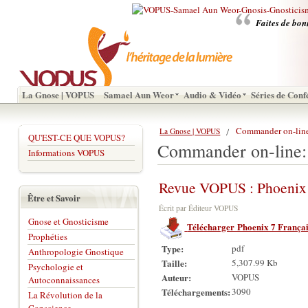
Faites de bon
La Gnose | VOPUS
Samael Aun Weor
Audio & Vidéo
Séries de Conf
Commander on-line:
La Gnose | VOPUS
QU'EST-CE QUE VOPUS?
Commander on-line: 
Informations VOPUS
Revue VOPUS : Phoenix
Être et Savoir
Écrit par Éditeur VOPUS
Gnose et Gnosticisme
Télécharger Phoenix 7 França
Prophéties
Type:
pdf
Anthropologie Gnostique
Taille:
5,307.99 Kb
Psychologie et
Auteur:
VOPUS
Autoconnaissances
Téléchargements:
3090
La Révolution de la