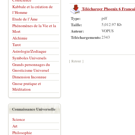
Conscience
Kabbale et la création de
Télécharger Phoenix 6 França
l’Homme
Type:
pdf
Etude de l’Âme
Taille:
5,012.97 Kb
Phénomènes de la Vie et la
Auteur:
VOPUS
Mort
Téléchargements:
2343
Alchimie
Tarot
Astrologie/Zodiaque
Symboles Universels
[ Retour ]
Grands personnages du
Gnosticisme Universel
Dimension Inconnue
Gnose pratique et
Méditation
Connaissance Universelle
Science
Art
Philosophie