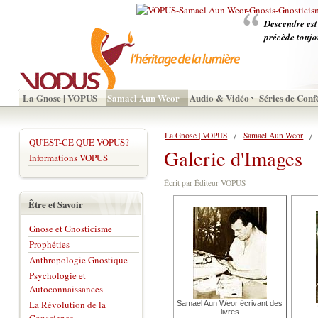
Descendre est
précède toujo
La Gnose | VOPUS
Samael Aun Weor
Audio & Vidéo
Séries de Conf
La Gnose | VOPUS
Samael Aun Weor
QU'EST-CE QUE VOPUS?
Galerie d'Images
Informations VOPUS
Écrit par Éditeur VOPUS
Être et Savoir
Gnose et Gnosticisme
Prophéties
Anthropologie Gnostique
Psychologie et
Autoconnaissances
La Révolution de la
Samael Aun Weor écrivant des
livres