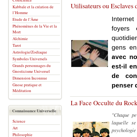
Conscience
Utilisateurs ou Esclaves 
Kabbale et la création de
l’Homme
Internet
Etude de l’Âme
Phénomènes de la Vie et la
foyers 
Mort
quotidi
Alchimie
Tarot
gens en
Astrologie/Zodiaque
avec no
Symboles Universels
Grands personnages du
est-il e
Gnosticisme Universel
de con
Dimension Inconnue
penser 
Gnose pratique et
Méditation
La Face Occulte du Roc
Connaissance Universelle
"Chaque pe
Science
laquelle s
Art
psychologie
Philosophie