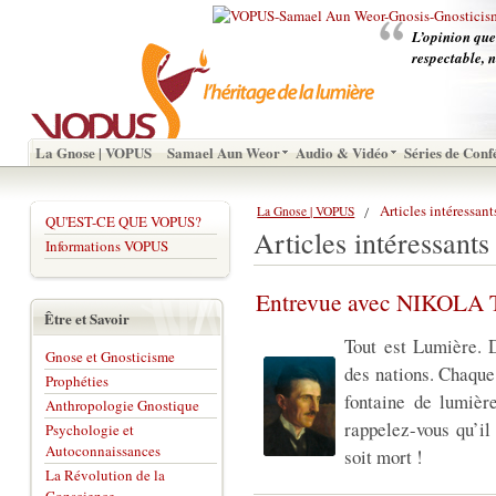
L’opinion que 
respectable, n
La Gnose | VOPUS
Samael Aun Weor
Audio & Vidéo
Séries de Conf
Articles intéressant
La Gnose | VOPUS
QU'EST-CE QUE VOPUS?
Articles intéressants
Informations VOPUS
Entrevue avec NIKOLA
Être et Savoir
Tout est Lumière. D
Gnose et Gnosticisme
des nations. Chaque
Prophéties
fontaine de lumièr
Anthropologie Gnostique
rappelez-vous qu’il
Psychologie et
Autoconnaissances
soit mort !
La Révolution de la