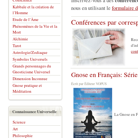
conférence
Inscrivez-vous à des
Conscience
Kabbale et la création de
nous en utilisant le
formulaire d
l’Homme
Etude de l’Âme
Conférences par corres
Phénomènes de la Vie et la
Mort
Alchimie
Rece
d'in
Tarot
con
Astrologie/Zodiaque
Symboles Universels
Grands personnages du
Gnosticisme Universel
Gnose en Français: Série
Dimension Inconnue
Écrit par Éditeur VOPUS
Gnose pratique et
Méditation
Connaissance Universelle
La Gnose en F
Science
Art
Philosophie