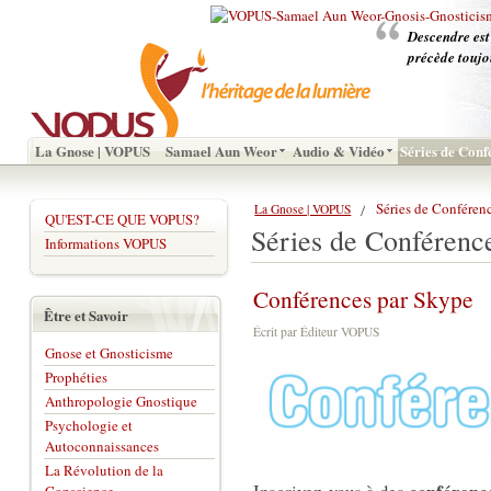
Descendre est
précède toujo
La Gnose | VOPUS
Samael Aun Weor
Audio & Vidéo
Séries de Conf
Séries de Conféren
La Gnose | VOPUS
QU'EST-CE QUE VOPUS?
Séries de Conférenc
Informations VOPUS
Conférences par Skype
Être et Savoir
Écrit par Éditeur VOPUS
Gnose et Gnosticisme
Prophéties
Anthropologie Gnostique
Psychologie et
Autoconnaissances
La Révolution de la