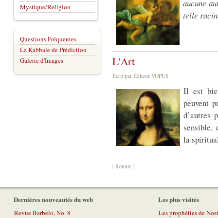
aucune aut
Mystique/Religion
telle racin
Questions Fréquentes
La Kabbale de Prédiction
L'Art
Galerie d'Images
Écrit par Éditeur VOPUS
Il est bi
peuvent p
d’autres 
sensible, 
la spiritu
[ Retour ]
Dernières nouveautés du web
Les plus visités
Revue Barbelo, No. 8
Les prophéties de No