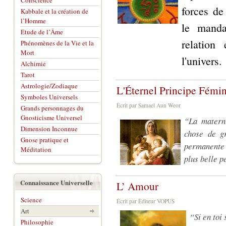
Conscience
forces de
Kabbale et la création de
l’Homme
le manda
Etude de l’Âme
relation 
Phénomènes de la Vie et la
Mort
l'univers.
Alchimie
Tarot
Astrologie/Zodiaque
L'Éternel Principe Fémi
Symboles Universels
Écrit par Samael Aun Weor
Grands personnages du
Gnosticisme Universel
“La materni
Dimension Inconnue
chose de g
Gnose pratique et
permanente 
Méditation
plus belle p
Connaissance Universelle
L’ Amour
Science
Écrit par Éditeur VOPUS
Art
“Si en toi
Philosophie