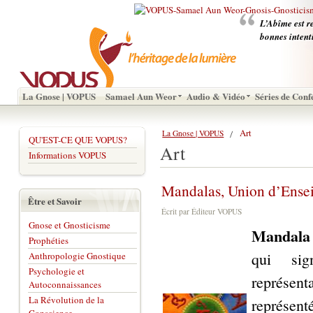
L’Abîme est r
bonnes intent
La Gnose | VOPUS
Samael Aun Weor
Audio & Vidéo
Séries de Conf
Art
La Gnose | VOPUS
QU'EST-CE QUE VOPUS?
Art
Informations VOPUS
Mandalas, Union d’Ense
Être et Savoir
Écrit par Éditeur VOPUS
Gnose et Gnosticisme
Mandal
Prophéties
qui sig
Anthropologie Gnostique
Psychologie et
représent
Autoconnaissances
La Révolution de la
représen