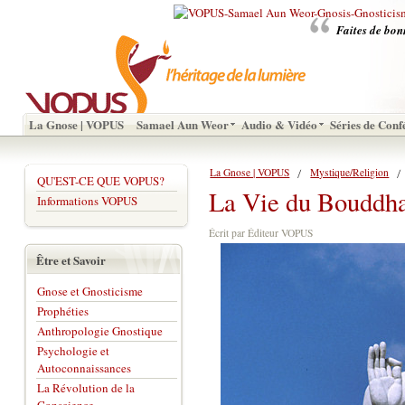
Faites de bon
La Gnose | VOPUS
Samael Aun Weor
Audio & Vidéo
Séries de Conf
La Gnose | VOPUS
Mystique/Religion
QU'EST-CE QUE VOPUS?
La Vie du Bouddh
Informations VOPUS
Écrit par Éditeur VOPUS
Être et Savoir
Gnose et Gnosticisme
Prophéties
Anthropologie Gnostique
Psychologie et
Autoconnaissances
La Révolution de la