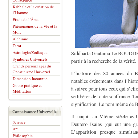
Conscience
Kabbale et la création de
l’Homme
Etude de l’Âme
Phénomènes de la Vie et la
Mort
Alchimie
Tarot
Astrologie/Zodiaque
Siddharta Gautama Le BOUDDHA, 
Symboles Universels
partir à la recherche de la vérité.
Grands personnages du
Gnosticisme Universel
L’histoire des 80 années du B
Dimension Inconnue
notables événements dans l’histo
Gnose pratique et
à suivre pour tous ceux qui s’effo
Méditation
se libérer de toute souffrance. T
signification. Le nom même de B
Connaissance Universelle
Il naquit au VIème siècle av.J
Science
Deutero Isaias (qui eut une gra
Art
L’apparition presque simulta
Philosophie