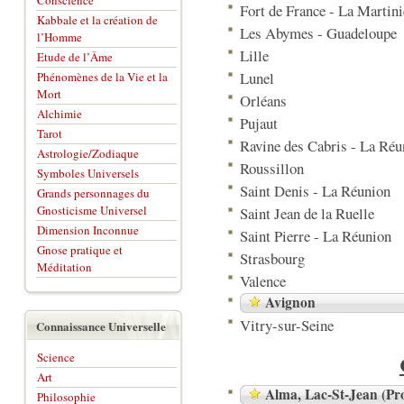
Conscience
Fort de France - La Martin
Kabbale et la création de
Les Abymes - Guadeloupe
l’Homme
Lille
Etude de l’Âme
Lunel
Phénomènes de la Vie et la
Mort
Orléans
Alchimie
Pujaut
Tarot
Ravine des Cabris - La Réu
Astrologie/Zodiaque
Roussillon
Symboles Universels
Saint Denis - La Réunion
Grands personnages du
Gnosticisme Universel
Saint Jean de la Ruelle
Dimension Inconnue
Saint Pierre - La Réunion
Gnose pratique et
Strasbourg
Méditation
Valence
Avignon
Vitry-sur-Seine
Connaissance Universelle
Science
Art
Alma, Lac-St-Jean (Pr
Philosophie