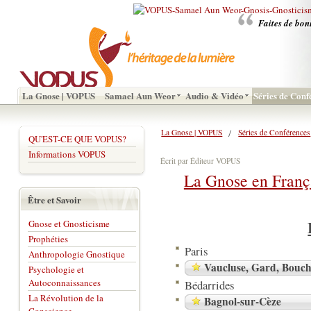
Faites de bon
La Gnose | VOPUS
Samael Aun Weor
Audio & Vidéo
Séries de Conf
La Gnose | VOPUS
Séries de Conférences
QU'EST-CE QUE VOPUS?
Informations VOPUS
Écrit par Éditeur VOPUS
La Gnose en Franç
Être et Savoir
Gnose et Gnosticisme
Prophéties
Paris
Anthropologie Gnostique
Vaucluse, Gard, Bouc
Psychologie et
Autoconnaissances
Bédarrides
La Révolution de la
Bagnol-sur-Cèze