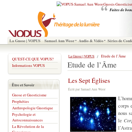
Faites de bon
La Gnose | VOPUS
Samael Aun Weor
Audio & Vidéo
Séries de Conf
Etude de l’Âme
La Gnose | VOPUS
QU'EST-CE QUE VOPUS?
Etude de l’Âme
Informations VOPUS
Les Sept Églises
Être et Savoir
Écrit par Samael Aun Weor
Gnose et Gnosticisme
L’homm
Prophéties
corps 
Anthropologie Gnostique
nous s
Psychologie et
le
Cor
Autoconnaissances
La Révolution de la
l’Astr