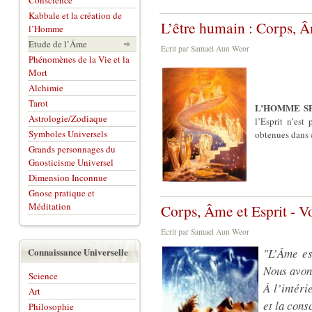
Conscience
Kabbale et la création de
L’être humain : Corps, Â
l’Homme
Etude de l’Âme
Écrit par Samael Aun Weor
Phénomènes de la Vie et la
Mort
Alchimie
Tarot
L’HOMME SPIR
Astrologie/Zodiaque
l’Esprit n’est
Symboles Universels
obtenues dans 
Grands personnages du
Gnosticisme Universel
Dimension Inconnue
Gnose pratique et
Méditation
Corps, Âme et Esprit - V
Écrit par Samael Aun Weor
Connaissance Universelle
"L’Âme est
Nous avon
Science
À l’intéri
Art
et la cons
Philosophie