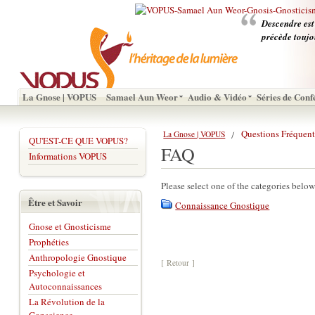
Descendre est
précède toujo
La Gnose | VOPUS
Samael Aun Weor
Audio & Vidéo
Séries de Conf
Questions Fréquent
La Gnose | VOPUS
QU'EST-CE QUE VOPUS?
FAQ
Informations VOPUS
Please select one of the categories below
Être et Savoir
Connaissance Gnostique
Gnose et Gnosticisme
Prophéties
Anthropologie Gnostique
[ Retour ]
Psychologie et
Autoconnaissances
La Révolution de la