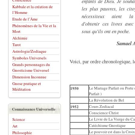
Conscience
enfants de Dieu. Je souh
Kabbale et la création de
les plus pauvres, les cit
l’Homme
nécessiteux aient la 
Etude de l’Âme
d'obtenir ces livres avec
Phénomènes de la Vie et la
sous qu'ils ont en poche.
Mort
Alchimie
Samael A
Tarot
Astrologie/Zodiaque
Symboles Universels
Voici, par ordre chronologique, l
Grands personnages du
Gnosticisme Universel
Dimension Inconnue
Gnose pratique et
1950
Le Mariage Parfait ou Porte 
Méditation
Parfait )
La Révolution de Bel
1952
Cours Zodiacal
Connaissance Universelle
Conscience Christ
Le Livre de La Vierge du C
Science
Catéchisme Gnostique
Art
Le pouvoir est dans la Croi
Philosophie