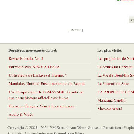
< 
[ Retour ]
Dernières nouveautés du web
Les plus visités
Revue Barbelo, No. 8
Les prophéties de No
Entrevue avec NIKOLA TESLA
Le cœur a un Cerveau
Utilisateurs ou Esclaves d’Internet ?
La Vie du Bouddha Si
Mandalas, Union d’Enseignement et de Beauté
Le Pouvoir du Sexe
L'Anthropologue Dr. OSMANAGICH confirme
LA PROPHÉTIE DE 
que notre histoire officielle est fausse
Mahatma Gandhi
Gnose en Français: Séries de conférences
Mars est habité
Audio & Vidéo
Copyright © 2005 - 2026 VM Samael Aun Weor: Gnose et Gnosticisme Prophét
Livres écrits par Samael Aun Weor
Symbols -