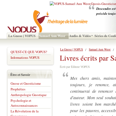
Descendre est
précède toujo
La Gnose | VOPUS
Samael Aun Weor
Audio & Vidéo
Séries de Conf
La Gnose | VOPUS
Samael Aun Weor
QU'EST-CE QUE VOPUS?
Livres écrits par
Informations VOPUS
Écrit par Éditeur VOPUS
Être et Savoir
Mes chers amis, mainte
Gnose et Gnosticisme
toujours, je renonce, a
Prophéties
continuerai de renoncer
Anthropologie Gnostique
d'auteur. Mon seul souhai
Psychologie et
livres soient bon marché
Autoconnaissances
pour les pauvres, accessib
La Révolution de la