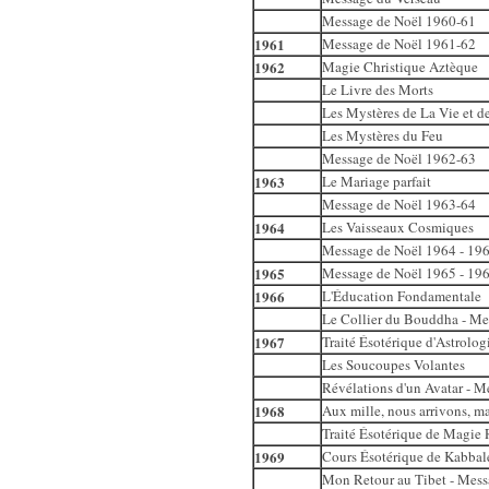
Message de Noël 1960-61
1961
Message de Noël 1961-62
1962
Magie Christique Aztèque
Le Livre des Morts
Les Mystères de La Vie et d
Les Mystères du Feu
Message de Noël 1962-63
1963
Le Mariage parfait
Message de Noël 1963-64
1964
Les Vaisseaux Cosmiques
Message de Noël 1964 - 196
1965
Message de Noël 1965 - 19
1966
L'Éducation Fondamentale
Le Collier du Bouddha - Me
1967
Traité Ésotérique d'Astrolo
Les Soucoupes Volantes
Révélations d'un Avatar - 
1968
Aux mille, nous arrivons, ma
Traité Ésotérique de Magie
1969
Cours Ésotérique de Kabbal
Mon Retour au Tibet - Mess