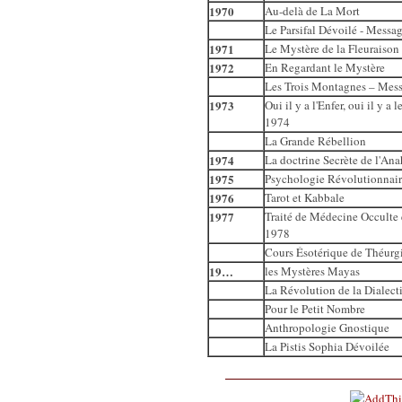
1970
Au-delà de La Mort
Le Parsifal Dévoilé - Messa
1971
Le Mystère de la Fleuraison
1972
En Regardant le Mystère
Les Trois Montagnes – Mess
1973
Oui il y a l'Enfer, oui il y 
1974
La Grande Rébellion
1974
La doctrine Secrète de l'An
1975
Psychologie Révolutionnair
1976
Tarot et Kabbale
1977
Traité de Médecine Occulte 
1978
Cours Ésotérique de Théurg
19…
les Mystères Mayas
La Révolution de la Dialect
Pour le Petit Nombre
Anthropologie Gnostique
La Pistis Sophia Dévoilée