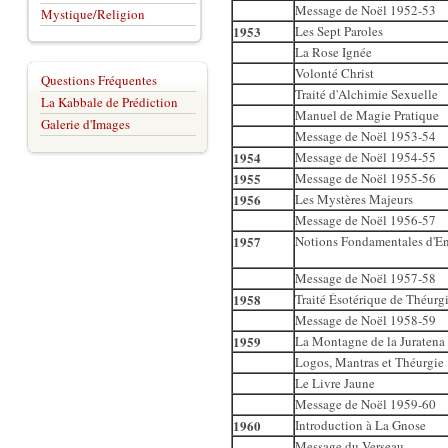
Message de Noël 1952-53
Mystique/Religion
1953
Les Sept Paroles
La Rose Ignée
Volonté Christ
Questions Fréquentes
Traité d'Alchimie Sexuelle
La Kabbale de Prédiction
Manuel de Magie Pratique
Galerie d'Images
Message de Noël 1953-54
1954
Message de Noël 1954-55
1955
Message de Noël 1955-56
1956
Les Mystères Majeurs
Message de Noël 1956-57
1957
Notions Fondamentales d'En
Message de Noël 1957-58
1958
Traité Ésotérique de Théurg
Message de Noël 1958-59
1959
La Montagne de la Juratena
Logos, Mantras et Théurgie
Le Livre Jaune
Message de Noël 1959-60
1960
Introduction à La Gnose
Message du Verseau