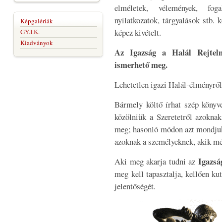
elméletek, vélemények, fogal
nyilatkozatok, tárgyalások stb.
Képgalériák
képez kivételt.
GY.I.K.
Kiadványok
Az Igazság a Halál Rejtel
ismerhető meg.
Lehetetlen igazi Halál-élményről
Bármely költő írhat szép könyve
közölniük a Szeretetről azokna
meg; hasonló módon azt mondjuk, 
azoknak a személyeknek, akik mé
Igazsá
Aki meg akarja tudni az
meg kell tapasztalja, kellően ku
jelentőségét.