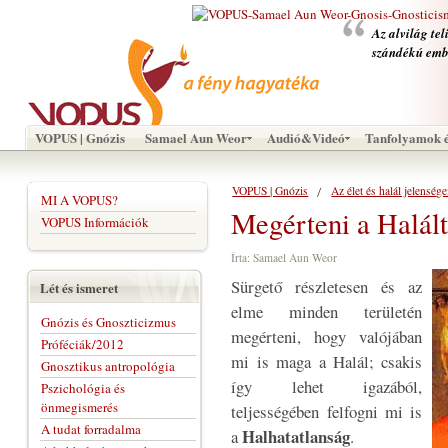
Az alvilág tel
szándékú emb
VOPUS | Gnózis
Samael Aun Weor
Audió&Videó
Tanfolyamok é
VOPUS | Gnózis
Az élet és halál jelensége
MI A VOPUS?
Megérteni a Halál
VOPUS Információk
Írta: Samael Aun Weor
Sürgető részletesen és az
Lét és ismeret
elme minden területén
Gnózis és Gnoszticizmus
megérteni, hogy valójában
Próféciák/2012
mi is maga a Halál; csakis
Gnosztikus antropológia
így lehet igazából,
Pszichológia és
önmegismerés
teljességében felfogni mi is
A tudat forradalma
Halhatatlanság
a
.