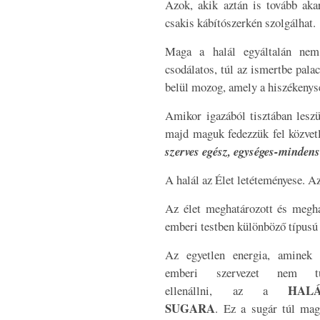
Azok, akik aztán is tovább akar
csakis kábítószerkén szolgálhat.
Maga a halál egyáltalán nem 
csodálatos, túl az ismertbe pal
belül mozog, amely a hiszékenysé
Amikor igazából tisztában leszü
majd maguk fedezzük fel közvetl
szerves egész, egységes-minden
A halál az Élet letéteményese. A
Az élet meghatározott és meghat
emberi testben különböző típusú
Az egyetlen energia, aminek 
emberi szervezet nem t
HAL
ellenállni, az a
SUGARA
. Ez a sugár túl mag