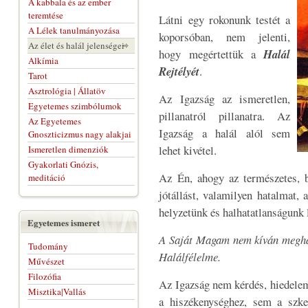
A kabbala és az ember
teremtése
Látni egy rokonunk testét a
A Lélek tanulmányozása
koporsóban, nem jelenti,
Az élet és halál jelenségei
hogy megértettük a
Halál
Alkímia
Rejtélyét
.
Tarot
Asztrológia | Állatöv
Az Igazság az ismeretlen,
Egyetemes szimbólumok
pillanatról pillanatra. Az
Az Egyetemes
Igazság a halál alól sem
Gnoszticizmus nagy alakjai
lehet kivétel.
Ismeretlen dimenziók
Gyakorlati Gnózis,
Az Én, ahogy az természetes, bi
meditáció
jótállást, valamilyen hatalmat, a
helyzetünk és halhatatlanságunk 
Egyetemes ismeret
A Saját Magam nem kíván meghal
Tudomány
Halálfélelme.
Művészet
Filozófia
Az Igazság nem kérdés, hiedele
Misztika|Vallás
a hiszékenységhez, sem a szk