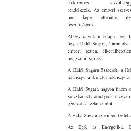
elektromos feszültségg
rendelkezik. Az emberi szervez
nem képes ellenállni ily
feszültségnek.
Ahogy a villám felaprít egy fá
úgy a Halál Sugara, átáramolva
emberi testen, elkerülhetetlen
megsemmisíti azt.
A Halál Sugara összeköti a Hal
jelenséget a Születés jelenségéve
A Halál Sugara nagyon finom el
kulcshangot, amelynek megvan 
géneket összekapcsolni.
A Halál Sugara az emberi testet 
Az Egó, az Energetikai É