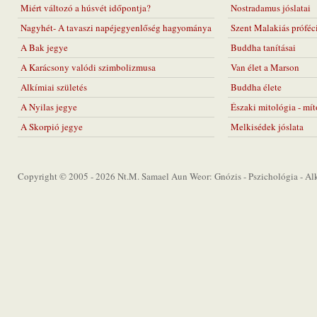
Miért változó a húsvét időpontja?
Nostradamus jóslatai
Nagyhét- A tavaszi napéjegyenlőség hagyománya
Szent Malakiás próféc
A Bak jegye
Buddha tanításai
A Karácsony valódi szimbolizmusa
Van élet a Marson
Alkímiai születés
Buddha élete
A Nyilas jegye
Északi mitológia - mí
A Skorpió jegye
Melkisédek jóslata
Copyright © 2005 - 2026 Nt.M. Samael Aun Weor: Gnózis - Pszichológia - Alkí