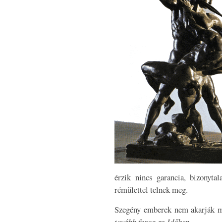
érzik nincs garancia, bizonyta
rémülettel telnek meg.
Szegény emberek nem akarják me
tovább forog az Időben
.