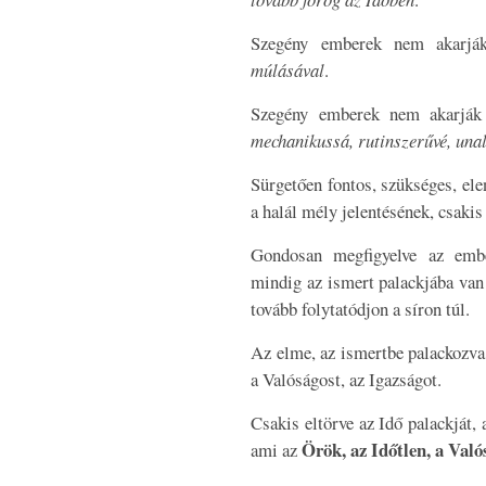
Szegény emberek nem akarjá
múlásával
.
Szegény emberek nem akarják
mechanikussá, rutinszerűvé, una
Sürgetően fontos, szükséges, ele
a halál mély jelentésének, csakis
Gondosan megfigyelve az embe
mindig az ismert palackjába van 
tovább folytatódjon a síron túl.
Az elme, az ismertbe palackozva
a Valóságost, az Igazságot.
Csakis eltörve az Idő palackját,
Örök, az Időtlen, a Való
ami az