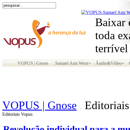
Baixar 
toda ex
terríve
VOPUS | Gnose
Samael Aun Weor
Áudio&Vídeo
VOPUS | Gnose
Editoriai
Editoriais Vopus
Revolução individual para a mu