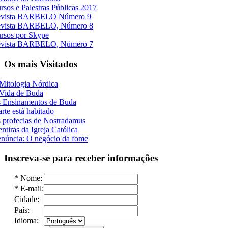
rsos e Palestras Públicas 2017
vista BARBELO Número 9
vista BARBELO, Número 8
rsos por Skype
vista BARBELO, Número 7
Os mais Visitados
Mitologia Nórdica
Vida de Buda
 Ensinamentos de Buda
rte está habitado
 profecias de Nostradamus
ntiras da Igreja Católica
núncia: O negócio da fome
Inscreva-se para receber informações
*
Nome:
*
E-mail:
Cidade:
País:
Idioma: