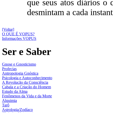
que seus atos diários o
desmintam a cada instante
[Voltar]
O QUE É VOPUS?
Informações VOPUS
Ser e Saber
Gnose e Gnosticismo
Profecias
Antropologia Gnóstica
Psicologia e Autoconhecimento
A Revolução da Consciência
Cabala e a Criação do Homem
Estudo da Alma
Fenômenos da Vida e da Morte
Alquimia
Tarô
Astrologia/Zodíaco