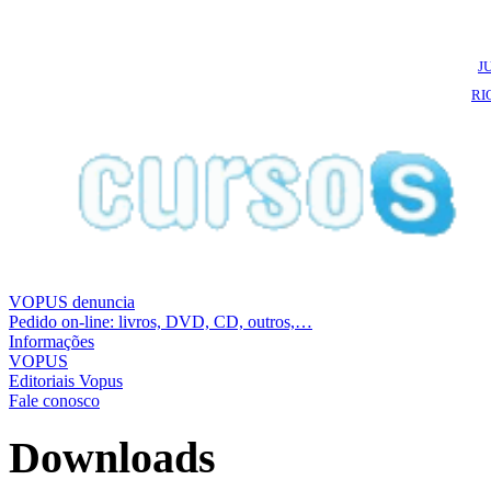
J
RI
VOPUS denuncia
Pedido on-line: livros, DVD, CD, outros,…
Informações
VOPUS
Editoriais Vopus
Fale conosco
Downloads