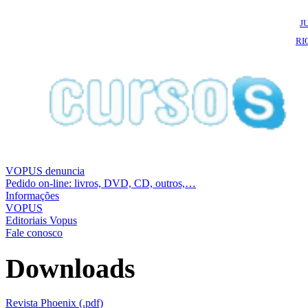
J
RI
VOPUS denuncia
Pedido on-line: livros, DVD, CD, outros,…
Informações
VOPUS
Editoriais Vopus
Fale conosco
Downloads
Revista Phoenix (.pdf)