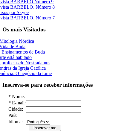
vista BARBELO Número 9
vista BARBELO, Número 8
rsos por Skype
vista BARBELO, Número 7
Os mais Visitados
Mitologia Nórdica
Vida de Buda
 Ensinamentos de Buda
rte está habitado
 profecias de Nostradamus
ntiras da Igreja Católica
núncia: O negócio da fome
Inscreva-se para receber informações
*
Nome:
*
E-mail:
Cidade:
País:
Idioma: