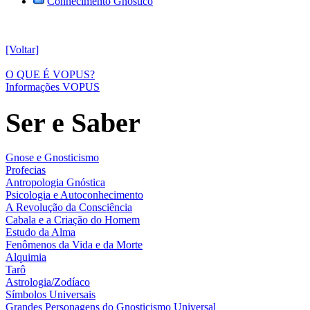
Conhecimento Gnóstico
[Voltar]
O QUE É VOPUS?
Informações VOPUS
Ser e Saber
Gnose e Gnosticismo
Profecias
Antropologia Gnóstica
Psicologia e Autoconhecimento
A Revolução da Consciência
Cabala e a Criação do Homem
Estudo da Alma
Fenômenos da Vida e da Morte
Alquimia
Tarô
Astrologia/Zodíaco
Símbolos Universais
Grandes Personagens do Gnosticismo Universal