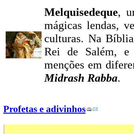
Melquisedeque
, u
mágicas lendas, v
culturas. Na Bíbl
Rei de Salém, e 
menções em diferen
Midrash Rabba
.
Profetas e adivinhos