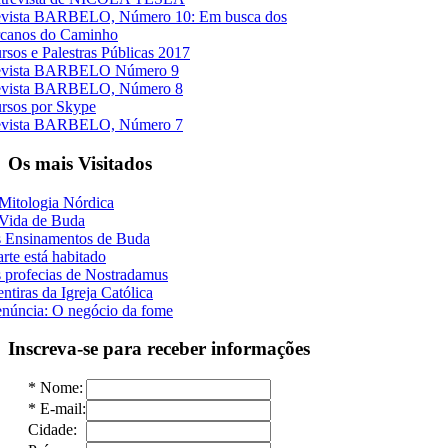
vista BARBELO, Número 10: Em busca dos
canos do Caminho
rsos e Palestras Públicas 2017
vista BARBELO Número 9
vista BARBELO, Número 8
rsos por Skype
vista BARBELO, Número 7
Os mais Visitados
Mitologia Nórdica
Vida de Buda
 Ensinamentos de Buda
rte está habitado
 profecias de Nostradamus
ntiras da Igreja Católica
núncia: O negócio da fome
Inscreva-se para receber informações
*
Nome:
*
E-mail:
Cidade: