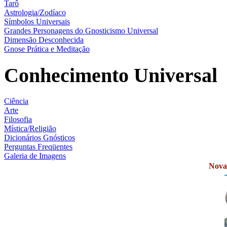
Tarô
Astrologia/Zodíaco
Símbolos Universais
Grandes Personagens do Gnosticismo Universal
Dimensão Desconhecida
Gnose Prática e Meditação
Conhecimento Universal
Ciência
Arte
Filosofia
Mística/Religião
Dicionários Gnósticos
Perguntas Freqüentes
Galeria de Imagens
Novas