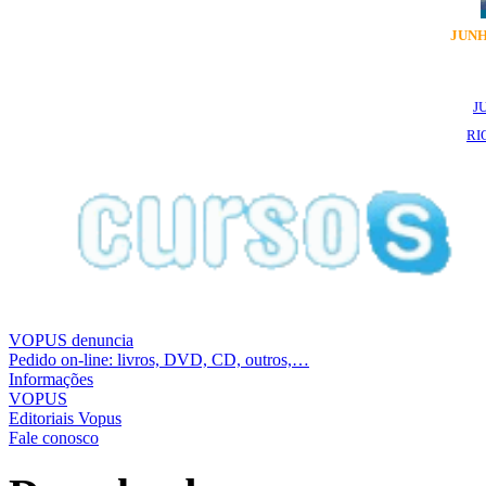
JUNH
J
RI
VOPUS denuncia
Pedido on-line: livros, DVD, CD, outros,…
Informações
VOPUS
Editoriais Vopus
Fale conosco