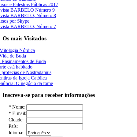
rsos e Palestras Públicas 2017
vista BARBELO Número 9
vista BARBELO, Número 8
rsos por Skype
vista BARBELO, Número 7
Os mais Visitados
Mitologia Nórdica
Vida de Buda
 Ensinamentos de Buda
rte está habitado
 profecias de Nostradamus
ntiras da Igreja Católica
núncia: O negócio da fome
Inscreva-se para receber informações
*
Nome:
*
E-mail:
Cidade:
País:
Idioma: