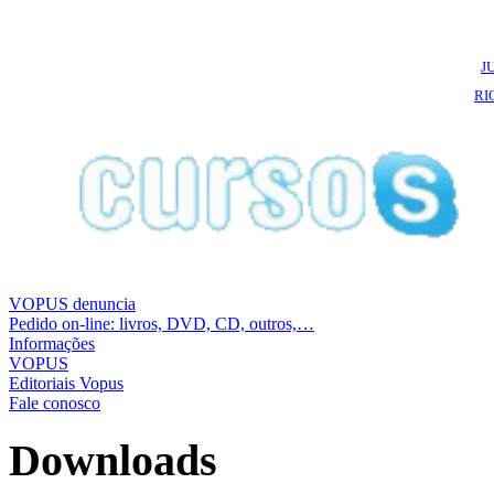
J
RI
VOPUS denuncia
Pedido on-line: livros, DVD, CD, outros,…
Informações
VOPUS
Editoriais Vopus
Fale conosco
Downloads