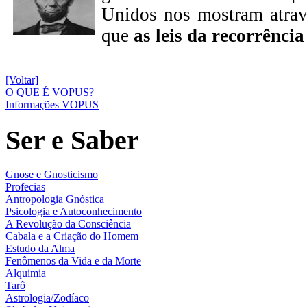
Unidos nos mostram atrav
que
as leis da recorrência
[Voltar]
O QUE É VOPUS?
Informações VOPUS
Ser e Saber
Gnose e Gnosticismo
Profecias
Antropologia Gnóstica
Psicologia e Autoconhecimento
A Revolução da Consciência
Cabala e a Criação do Homem
Estudo da Alma
Fenômenos da Vida e da Morte
Alquimia
Tarô
Astrologia/Zodíaco