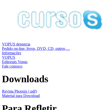
VOPUS denuncia
Pedido on-line: livros, DVD, CD, outros,…
Informações
VOPUS
Editoriais Vopus
Fale conosco
Downloads
Revista Phoenix (.pdf)
Material para Download
Para Refletir