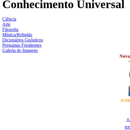
Conhecimento Universal
Ciência
Arte
Filosofia
Mística/Religião
Dicionários Gnósticos
Perguntas Freqüentes
Galeria de Imagens
Novas
JUNH
J
RI