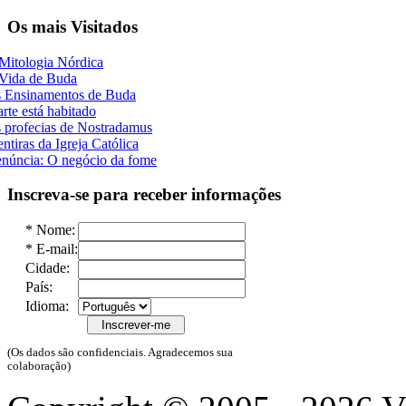
Os mais Visitados
Mitologia Nórdica
Vida de Buda
 Ensinamentos de Buda
rte está habitado
 profecias de Nostradamus
ntiras da Igreja Católica
núncia: O negócio da fome
Inscreva-se para receber informações
*
Nome:
*
E-mail:
Cidade:
País:
Idioma:
(Os dados são confidenciais. Agradecemos sua
colaboração)