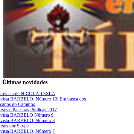
Últimas novidades
trevista de NICOLA TESLA
vista BARBELO, Número 10: Em busca dos
canos do Caminho
rsos e Palestras Públicas 2017
vista BARBELO Número 9
vista BARBELO, Número 8
rsos por Skype
vista BARBELO, Número 7