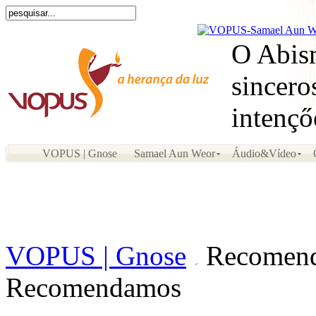
O Abism
sincero
intençő
VOPUS | Gnose
Samael Aun Weor
Áudio&Vídeo
VOPUS | Gnose
Recomen
Recomendamos