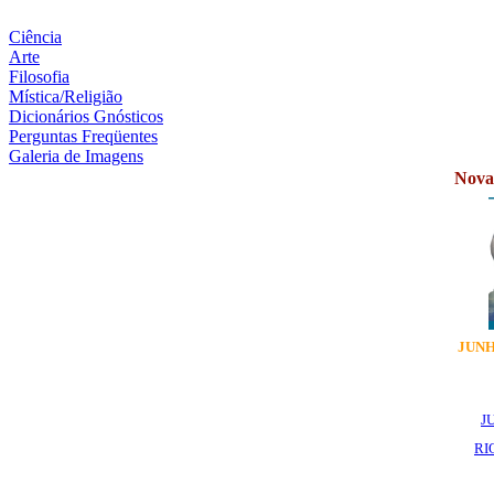
Ciência
Arte
Filosofia
Mística/Religião
Dicionários Gnósticos
Perguntas Freqüentes
Galeria de Imagens
Novas
JUNH
J
RI