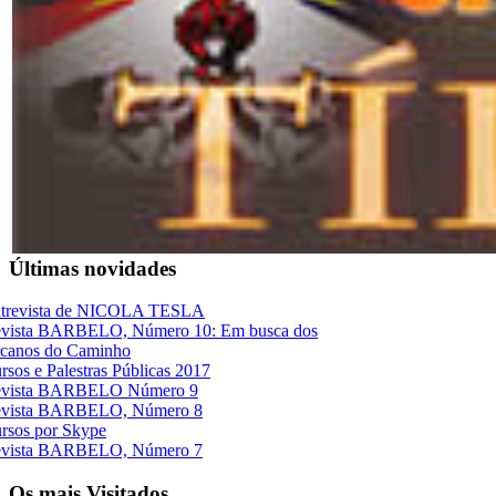
Últimas novidades
trevista de NICOLA TESLA
vista BARBELO, Número 10: Em busca dos
canos do Caminho
rsos e Palestras Públicas 2017
vista BARBELO Número 9
vista BARBELO, Número 8
rsos por Skype
vista BARBELO, Número 7
Os mais Visitados