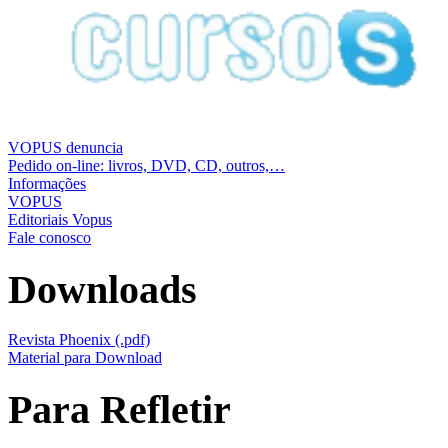
VOPUS denuncia
Pedido on-line: livros, DVD, CD, outros,…
Informações
VOPUS
Editoriais Vopus
Fale conosco
Downloads
Revista Phoenix (.pdf)
Material para Download
Para Refletir