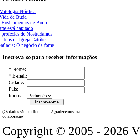
Mitologia Nórdica
Vida de Buda
 Ensinamentos de Buda
rte está habitado
 profecias de Nostradamus
ntiras da Igreja Católica
núncia: O negócio da fome
Inscreva-se para receber informações
*
Nome:
*
E-mail:
Cidade:
País:
Idioma:
(Os dados são confidenciais. Agradecemos sua
colaboração)
Copyright © 2005 - 2026 