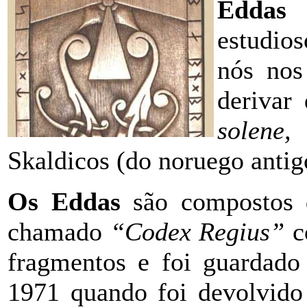
Eddas
(
estudio
nós nos
derivar
solene,
Skaldicos (do noruego anti
Os Eddas
são compostos d
chamado
“Codex Regius”
c
fragmentos e foi guarda
1971 quando foi devolvido 