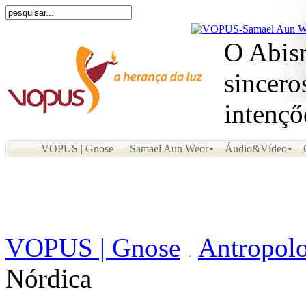
O Abism
sincero
intençő
VOPUS | Gnose
Samael Aun Weor
Áudio&Vídeo
VOPUS | Gnose
Antropolo
Nórdica