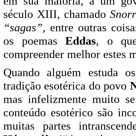
em sua maioria, a um gove
século XIII, chamado
Snorr
“sagas”
, entre outras cois
os poemas
Eddas
, o que
compreender melhor estes m
Quando alguém estuda 
tradição esotérica do povo
N
mas infelizmente muito s
conteúdo esotérico são inc
muitas partes intranscen