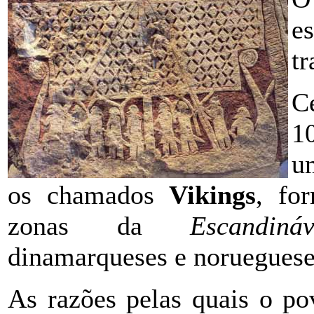
e
tr
C
1
u
os chamados
Vikings
, fo
zonas da
Escandináv
dinamarqueses e norueguese
As razões pelas quais o p