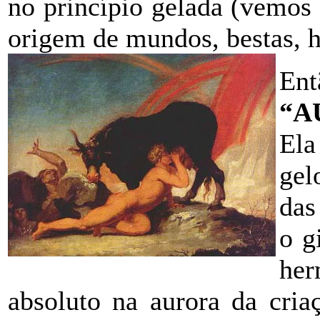
no princípio gelada (vemos
origem de mundos, bestas, 
En
“A
Ela
gel
das
o g
he
absoluto na aurora da cria