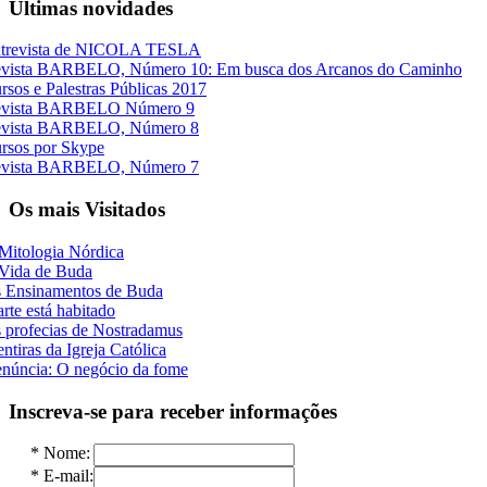
Últimas novidades
trevista de NICOLA TESLA
vista BARBELO, Número 10: Em busca dos Arcanos do Caminho
rsos e Palestras Públicas 2017
vista BARBELO Número 9
vista BARBELO, Número 8
rsos por Skype
vista BARBELO, Número 7
Os mais Visitados
Mitologia Nórdica
Vida de Buda
 Ensinamentos de Buda
rte está habitado
 profecias de Nostradamus
ntiras da Igreja Católica
núncia: O negócio da fome
Inscreva-se para receber informações
*
Nome:
*
E-mail: