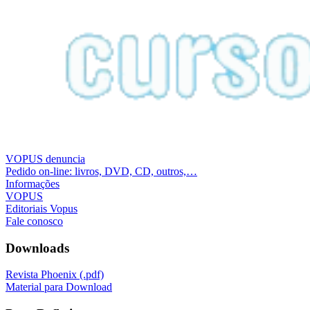
VOPUS denuncia
Pedido on-line: livros, DVD, CD, outros,…
Informações
VOPUS
Editoriais Vopus
Fale conosco
Downloads
Revista Phoenix (.pdf)
Material para Download