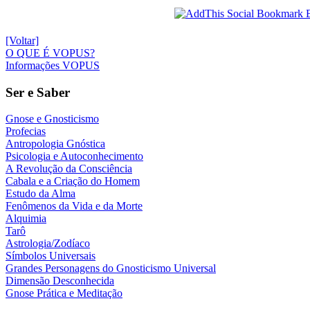
[Voltar]
O QUE É VOPUS?
Informações VOPUS
Ser e Saber
Gnose e Gnosticismo
Profecias
Antropologia Gnóstica
Psicologia e Autoconhecimento
A Revolução da Consciência
Cabala e a Criação do Homem
Estudo da Alma
Fenômenos da Vida e da Morte
Alquimia
Tarô
Astrologia/Zodíaco
Símbolos Universais
Grandes Personagens do Gnosticismo Universal
Dimensão Desconhecida
Gnose Prática e Meditação