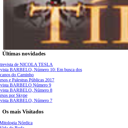
Últimas novidades
trevista de NICOLA TESLA
vista BARBELO, Número 10: Em busca dos
canos do Caminho
rsos e Palestras Públicas 2017
vista BARBELO Número 9
vista BARBELO, Número 8
rsos por Skype
vista BARBELO, Número 7
Os mais Visitados
Mitologia Nórdica
Vida de Buda