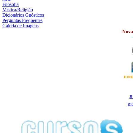
Filosofia
Mística/Religião
Dicionários Gnósticos
Perguntas Freqüentes
Galeria de Imagens
Novas
JUNH
J
RI