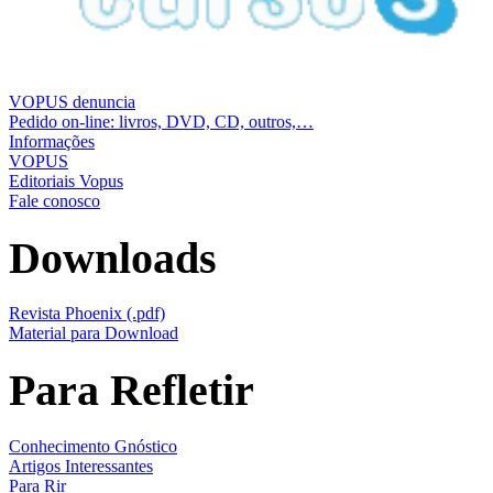
VOPUS denuncia
Pedido on-line: livros, DVD, CD, outros,…
Informações
VOPUS
Editoriais Vopus
Fale conosco
Downloads
Revista Phoenix (.pdf)
Material para Download
Para Refletir
Conhecimento Gnóstico
Artigos Interessantes
Para Rir