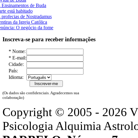
 Ensinamentos de Buda
rte está habitado
 profecias de Nostradamus
ntiras da Igreja Católica
núncia: O negócio da fome
Inscreva-se para receber informações
*
Nome:
*
E-mail:
Cidade:
País:
Idioma:
(Os dados são confidenciais. Agradecemos sua
colaboração)
Copyright © 2005 - 2026 
Psicologia Alquimia Astrol