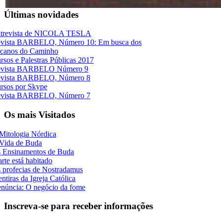
Últimas novidades
trevista de NICOLA TESLA
vista BARBELO, Número 10: Em busca dos
canos do Caminho
rsos e Palestras Públicas 2017
vista BARBELO Número 9
vista BARBELO, Número 8
rsos por Skype
vista BARBELO, Número 7
Os mais Visitados
Mitologia Nórdica
Vida de Buda
 Ensinamentos de Buda
rte está habitado
 profecias de Nostradamus
ntiras da Igreja Católica
núncia: O negócio da fome
Inscreva-se para receber informações