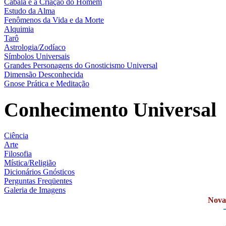
Cabala e a Criação do Homem
Estudo da Alma
Fenômenos da Vida e da Morte
Alquimia
Tarô
Astrologia/Zodíaco
Símbolos Universais
Grandes Personagens do Gnosticismo Universal
Dimensão Desconhecida
Gnose Prática e Meditação
Conhecimento Universal
Ciência
Arte
Filosofia
Mística/Religião
Dicionários Gnósticos
Perguntas Freqüentes
Galeria de Imagens
Novas