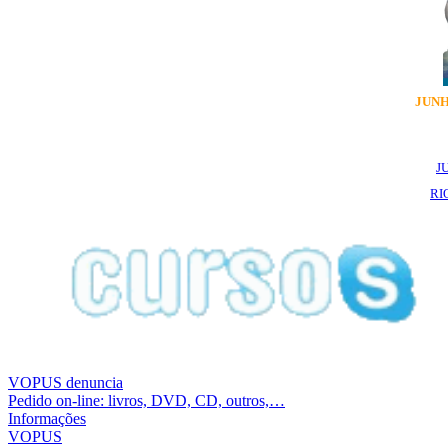
JUNH
J
RI
VOPUS denuncia
Pedido on-line: livros, DVD, CD, outros,…
Informações
VOPUS