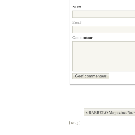
Naam
Email
Commentaar
Geef commentaar
< BARBELO Magazine, No. 
[ terug ]