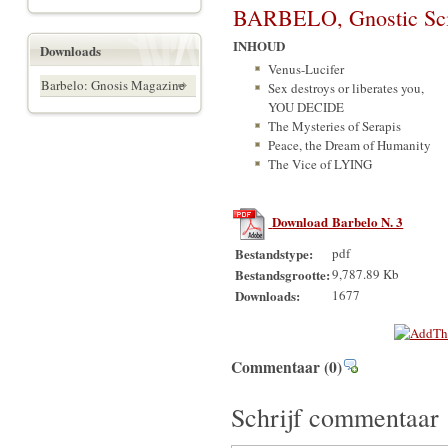
BARBELO, Gnostic Scie
INHOUD
Downloads
Venus-Lucifer
Barbelo: Gnosis Magazine
Sex destroys or liberates you,
YOU DECIDE
The Mysteries of Serapis
Peace, the Dream of Humanity
The Vice of LYING
Download Barbelo N. 3
Bestandstype:
pdf
Bestandsgrootte:
9,787.89 Kb
Downloads:
1677
Commentaar
(0)
Schrijf commentaar