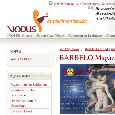
‪Het is noodz
elke verheerl
verschrikkeli
VOPUS | Gnosis
Samael Aun Weor
Cursussen en Lezingen
Conta
VOPUS | Gnosis
Barbelo: Gnosis Magazi
VOPUS
BARBELO Magazin
Wat is VOPUS?
Zijn en Weten
Psychologie en Zelfkennis
Revolutie van het
Bewustzijn
Dromen en Astrale
Uittreding
Leven en Dood