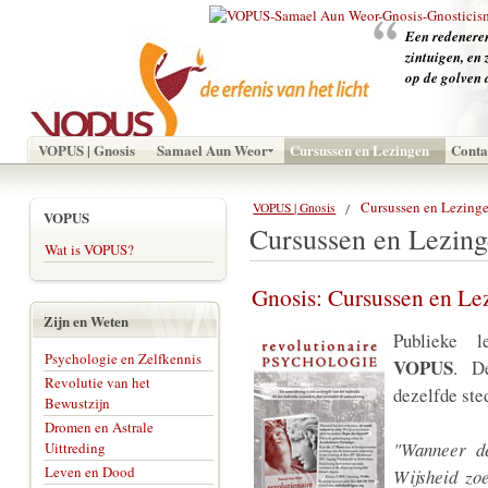
‪Een redeneren
zintuigen, en 
op de golven 
VOPUS | Gnosis
Samael Aun Weor
Cursussen en Lezingen
Conta
Cursussen en Lezing
VOPUS | Gnosis
VOPUS
Cursussen en Lezin
Wat is VOPUS?
Gnosis: Cursussen en Le
Zijn en Weten
Publieke 
Psychologie en Zelfkennis
VOPUS
. D
Revolutie van het
dezelfde ste
Bewustzijn
Dromen en Astrale
"Wanneer de
Uittreding
Leven en Dood
Wijsheid zoe