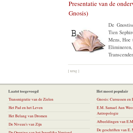
Presentatie van de onde
Gnosis)
De Gnostis
Tien Sephir
Mens, Hoe t
Eliminer
Transcenden
[ terug ]
Laatst toegevoegd
Het meest populair
Transmigratie van de Zielen
Gnosis: Cursussen en
Het Pad en het Leven
E.M. Samael Aun Weor
Antropologie
Het Belang van Dromen
Afbeeldingen van E.
De Niveau's van Zijn
De geschriften van E
De Opening van het Innerlijke Verstand