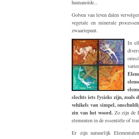
humanoïde...
Golven van leven dalen vervolgen
vegetale en minerale processe
zwaartepunt.
In el
diver
omsch
vatte
Elem
elem
eleme
slechts iets fysieks zijn, zoal
vehikels van simpel, onschuldi
zin van het woord.
Zo zijn de 
elementen in de essentiële of tra
Er zijn natuurlijk Elemental