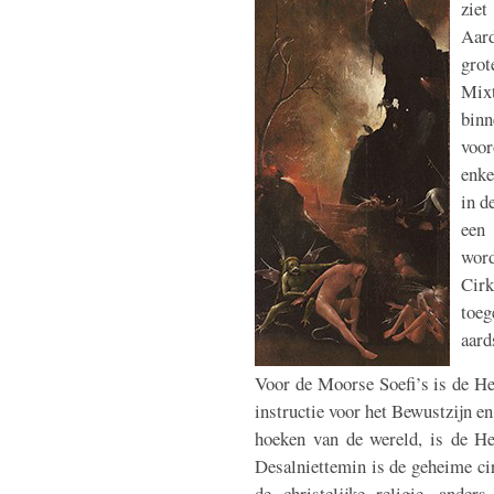
ziet
Aar
gro
Mix
binn
voo
enke
in d
een
wor
Cir
toeg
aard
Voor de Moorse Soefi’s is de He
instructie voor het Bewustzijn en
hoeken van de wereld, is de Hel
Desalniettemin is de geheime cir
de christelijke religie, anders