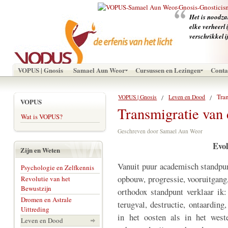
‪Het is noodz
elke verheerl
verschrikkeli
VOPUS | Gnosis
Samael Aun Weor
Cursussen en Lezingen
Conta
Tra
VOPUS | Gnosis
Leven en Dood
VOPUS
Transmigratie van 
Wat is VOPUS?
Geschreven door Samael Aun Weor
Evol
Zijn en Weten
Vanuit puur academisch standpun
Psychologie en Zelfkennis
opbouw, progressie, vooruitgang,
Revolutie van het
Bewustzijn
orthodox standpunt verklaar ik:
Dromen en Astrale
terugval, destructie, ontaardin
Uittreding
in het oosten als in het weste
Leven en Dood