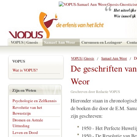
‪Het uiterlijk
Wie innerlijk
VOPUS | Gnosis
Samael Aun Weor
Cursussen en Lezingen
Conta
D
VOPUS | Gnosis
Samael Aun Weor
VOPUS
De geschriften va
Wat is VOPUS?
Weor
Zijn en Weten
Geschreven door Redactie VOPUS
Hieronder staan in chronologisc
Psychologie en Zelfkennis
Revolutie van het
de boeken die door de E.M. Sam
Bewustzijn
zijn geschreven:
Dromen en Astrale
Uittreding
1950 - Het Perfecte Huweli
Leven en Dood
1950 - De Revolutie van Be