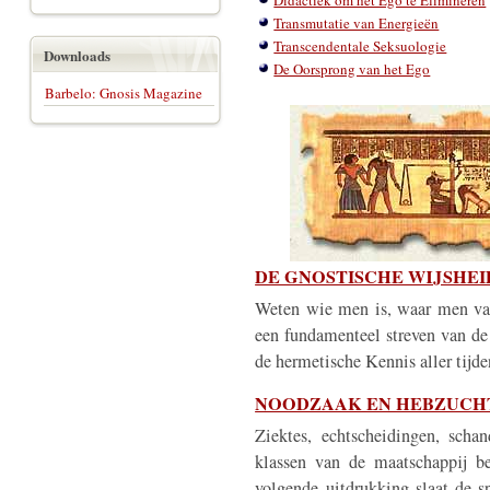
Didactiek om het Ego te Elimineren
Transmutatie van Energieën
Transcendentale Seksuologie
Downloads
De Oorsprong van het Ego
Barbelo: Gnosis Magazine
DE GNOSTISCHE WIJSHEI
Weten wie men is, waar men van
een fundamenteel streven van de
de hermetische Kennis aller tijd
NOODZAAK EN HEBZUCH
Ziektes, echtscheidingen, scha
klassen van de maatschappij b
volgende uitdrukking slaat de sp