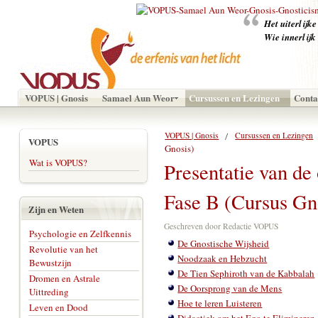
‪Het uiterlijk
Wie innerlijk
VOPUS | Gnosis
Samael Aun Weor
Cursussen en Lezingen
Conta
VOPUS | Gnosis
Cursussen en Lezingen
VOPUS
Gnosis)
Wat is VOPUS?
Presentatie van d
Fase B (Cursus Gn
Zijn en Weten
Geschreven door Redactie VOPUS
Psychologie en Zelfkennis
De Gnostische Wijsheid
Revolutie van het
Noodzaak en Hebzucht
Bewustzijn
De Tien Sephiroth van de Kabbalah
Dromen en Astrale
De Oorsprong van de Mens
Uittreding
Hoe te leren Luisteren
Leven en Dood