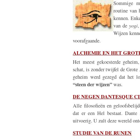
Sommige me
routine van 
kennen. Enk
van de
yogi
,
Wijzen kenne
voorafgaande.
ALCHEMIE EN HET GROT
Het meest gekoesterde geheim, 
schat, is zonder twijfel de Gro
geheim werd gezegd dat het l
“steen der wijzen”
was.
DE NEGEN DANTESQUE C
Alle filosofieën en geloofsbelij
dat er een Hel bestaat. Dante 
uitvoerig. U zult deze wereld on
STUDIE VAN DE RUNEN