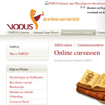
‪Kennis en beg
verstand en de
VOPUS | Gnosis
Samael Aun Weor
Cursussen en Lezingen
Conta
VOPUS | Gnosis
Cursussen en Lezingen
VOPUS
Online cursussen
Wat is VOPUS?
Geschreven door Redactie VOPUS
Zijn en Weten
Psychologie en Zelfkennis
Revolutie van het
Bewustzijn
Dromen en Astrale
Uittreding
Leven en Dood