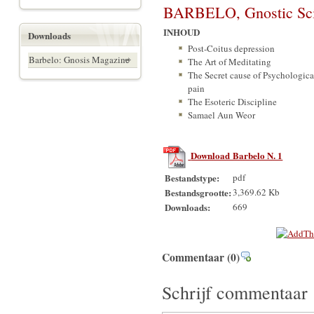
BARBELO, Gnostic Scie
INHOUD
Downloads
Post-Coitus depression
Barbelo: Gnosis Magazine
The Art of Meditating
The Secret cause of Psychologica
pain
The Esoteric Discipline
Samael Aun Weor
Download Barbelo N. 1
Bestandstype:
pdf
Bestandsgrootte:
3,369.62 Kb
Downloads:
669
Commentaar
(0)
Schrijf commentaar