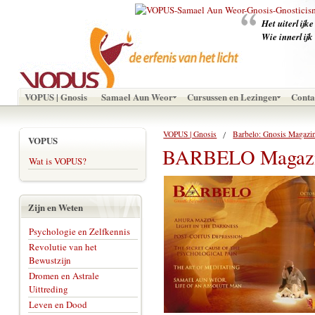
‪Het uiterlijk
Wie innerlijk
VOPUS | Gnosis
Samael Aun Weor
Cursussen en Lezingen
Conta
VOPUS | Gnosis
Barbelo: Gnosis Magazi
VOPUS
BARBELO Magazin
Wat is VOPUS?
Zijn en Weten
Psychologie en Zelfkennis
Revolutie van het
Bewustzijn
Dromen en Astrale
Uittreding
Leven en Dood