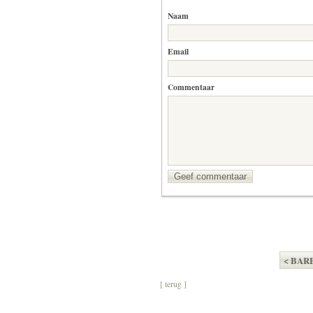
Naam
Email
Commentaar
Geef commentaar
< BARB
[ terug ]