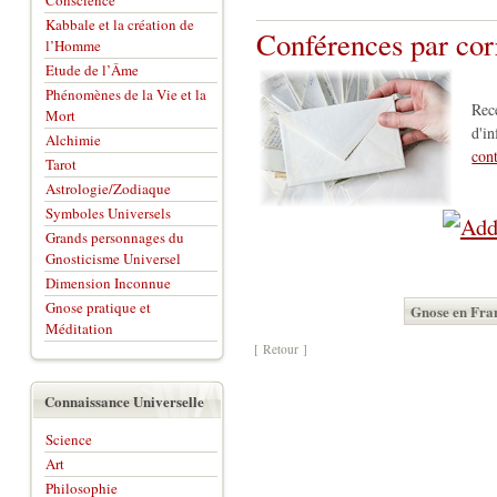
Conscience
Kabbale et la création de
Conférences par co
l’Homme
Etude de l’Âme
Phénomènes de la Vie et la
Rec
Mort
d'in
Alchimie
con
Tarot
Astrologie/Zodiaque
Symboles Universels
Grands personnages du
Gnosticisme Universel
Dimension Inconnue
Gnose pratique et
Gnose en Fran
Méditation
[ Retour ]
Connaissance Universelle
Science
Art
Philosophie