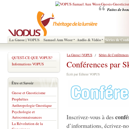
Faites de bon
La Gnose | VOPUS
Samael Aun Weor
Audio & Vidéo
Séries de Conf
La Gnose | VOPUS
Séries de Conférences
QU'EST-CE QUE VOPUS?
Conférences par S
Informations VOPUS
Écrit par Éditeur VOPUS
Être et Savoir
Gnose et Gnosticisme
Prophéties
Anthropologie Gnostique
Psychologie et
confé
Inscrivez-vous à des
Autoconnaissances
La Révolution de la
d’informations, écrivez-no