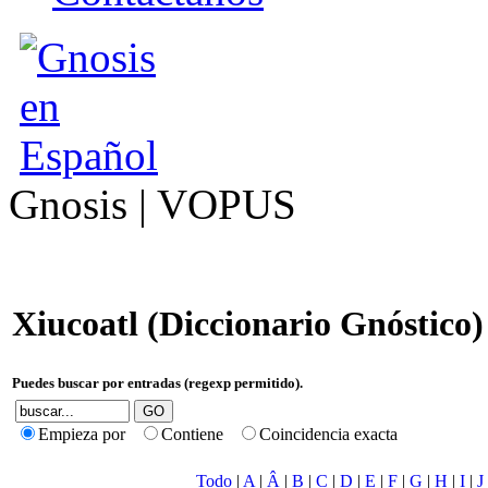
Gnosis | VOPUS
Xiucoatl (Diccionario Gnóstico)
Puedes buscar por entradas (regexp permitido).
Empieza por
Contiene
Coincidencia exacta
Todo
|
A
|
Â
|
B
|
C
|
D
|
E
|
F
|
G
|
H
|
I
|
J