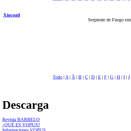
Xiucoatl
Serpiente de Fuego entr
Todo
|
A
|
Â
|
B
|
C
|
D
|
E
|
F
|
G
|
H
|
I
|
J
Descarga
Revista BARBELO
¿QUÉ ES VOPUS?
Informaciones VOPUS