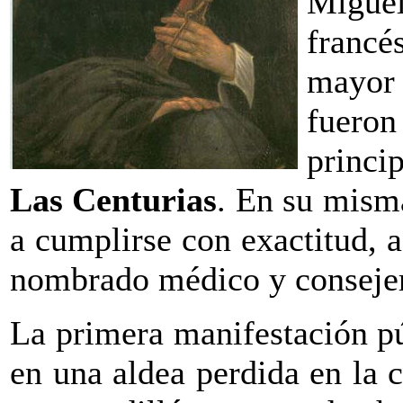
Miguel
francé
mayor 
fuero
princi
Las Centurias
. En su mism
a cumplirse con exactitud, a
nombrado médico y consejer
La primera manifestación pú
en una aldea perdida en la 