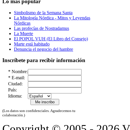
Lo más popular
Simbolismo de la Semana Santa
La Mitología Nórdica - Mitos y Leyendas
Nórdicas
Las profecías de Nostradamus
La Muerte
El POPOL VUH (El Libro del Consejo)
Marte está habitado
Denuncia el negocio del hambre
Inscríbete para recibir información
*
Nombre:
*
E-mail:
Ciudad:
País:
Idioma:
(Los datos son confidenciales. Agradecemos tu
colaboración.)
Copyright © 2005 - 2026 