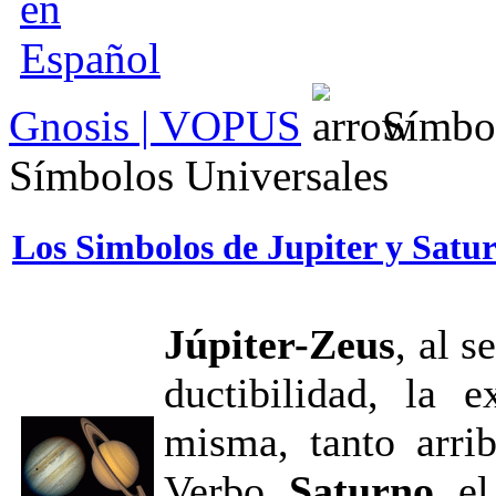
Gnosis | VOPUS
Símbol
Símbolos Universales
Los Simbolos de Jupiter y Satu
Júpiter-Zeus
, al s
ductibilidad, la 
misma, tanto arri
Verbo.
Saturno
, e