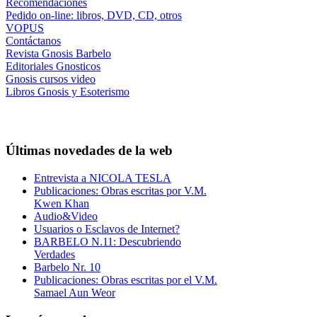
Recomendaciones
Pedido on-line: libros, DVD, CD, otros
VOPUS
Contáctanos
Revista Gnosis Barbelo
Editoriales Gnosticos
Gnosis cursos video
Libros Gnosis y Esoterismo
Últimas novedades de la web
Entrevista a NICOLA TESLA
Publicaciones: Obras escritas por V.M.
Kwen Khan
Audio&Video
Usuarios o Esclavos de Internet?
BARBELO N.11: Descubriendo
Verdades
Barbelo Nr. 10
Publicaciones: Obras escritas por el V.M.
Samael Aun Weor