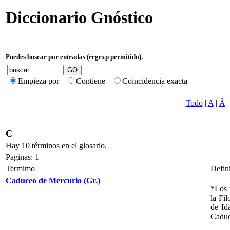
Diccionario Gnóstico
Puedes buscar por entradas (regexp permitido).
Empieza por
Contiene
Coincidencia exacta
Todo
|
A
|
Â
C
Hay 10 términos en el glosario.
Paginas: 1
Termimo
Defin
Caduceo de Mercurio (Gr.)
*Los 
la Fil
de Id
Caduc