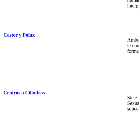
human
interp
Castor y Polux
Ambos
le co
forma
Centros o Cilindros
Siete
Sexua
subco