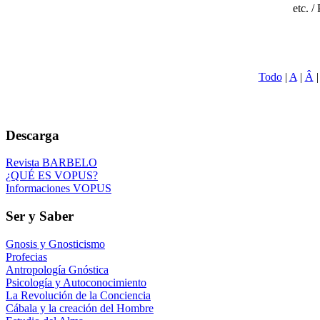
etc. /
Todo
|
A
|
Â
Descarga
Revista BARBELO
¿QUÉ ES VOPUS?
Informaciones VOPUS
Ser y Saber
Gnosis y Gnosticismo
Profecias
Antropología Gnóstica
Psicología y Autoconocimiento
La Revolución de la Conciencia
Cábala y la creación del Hombre