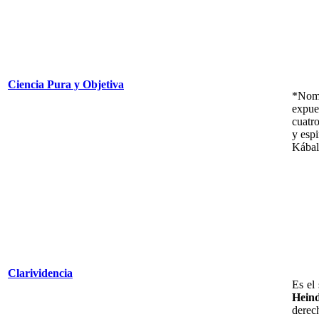
Ciencia Pura y Objetiva
*Nomb
expues
cuatro
y espi
Kábala
Clarividencia
Es el
Heind
derec