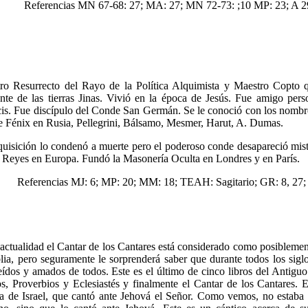
Referencias MN 67-68: 27; MA: 27; MN 72-73: ;10 MP: 23; A 2
ro Resurrecto del Rayo de la Política Alquimista y Maestro Copto q
ante de las tierras Jinas. Vivió en la época de Jesús. Fue amigo pers
is. Fue discípulo del Conde San Germán. Se le conoció con los nombre
 Fénix en Rusia, Pellegrini, Bálsamo, Mesmer, Harut, A. Dumas.
quisición lo condenó a muerte pero el poderoso conde desapareció miste
s Reyes en Europa. Fundó la Masonería Oculta en Londres y en París.
Referencias MJ: 6; MP: 20; MM: 18; TEAH: Sagitario; GR: 8, 27
 actualidad el Cantar de los Cantares está considerado como posiblement
blia, pero seguramente le sorprenderá saber que durante todos los siglo
eídos y amados de todos. Este es el último de cinco libros del Antiguo
s, Proverbios y Eclesiastés y finalmente el Cantar de los Cantares. 
ta de Israel, que cantó ante Jehová el Señor. Como vemos, no estaba