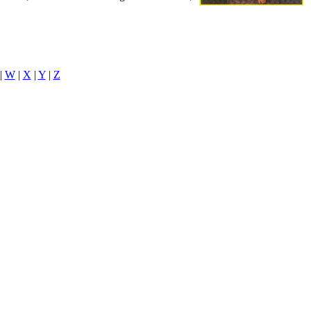
|
W
|
X
|
Y
|
Z