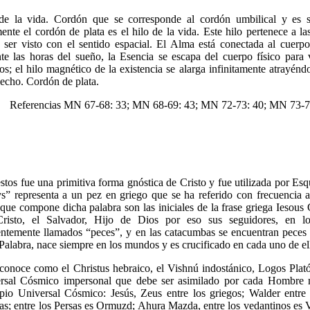
de la vida. Cordón que se corresponde al cordón umbilical y es sé
ente el cordón de plata es el hilo de la vida. Este hilo pertenece a l
 ser visto con el sentido espacial. El Alma está conectada al cuerp
te las horas del sueño, la Esencia se escapa del cuerpo físico para vi
s; el hilo magnético de la existencia se alarga infinitamente atrayénd
lecho. Cordón de plata.
Referencias MN 67-68: 33; MN 68-69: 43; MN 72-73: 40; MN 73-74:
stos fue una primitiva forma gnóstica de Cristo y fue utilizada por Esq
ys” representa a un pez en griego que se ha referido con frecuencia a 
 que compone dicha palabra son las iniciales de la frase griega Iesous 
Cristo, el Salvador, Hijo de Dios por eso sus seguidores, en lo
entemente llamados “peces”, y en las catacumbas se encuentran peces d
Palabra, nace siempre en los mundos y es crucificado en cada uno de ell
 conoce como el Christus hebraico, el Vishnú indostánico, Logos Plat
rsal Cósmico impersonal que debe ser asimilado por cada Hombre m
ipio Universal Cósmico: Jesús, Zeus entre los griegos; Walder entre 
as; entre los Persas es Ormuzd; Ahura Mazda, entre los vedantinos es V