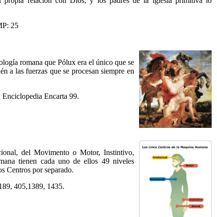
propia relación con Dios, y los padres de la iglesia primitiva lo
MP: 25
logía romana que Pólux era el único que se
én a las fuerzas que se procesan siempre en
 Enciclopedia Encarta 99.
ional, del Movimento o Motor, Instintivo,
mana tienen cada uno de ellos 49 niveles
os Centros por separado.
189, 405,1389, 1435.