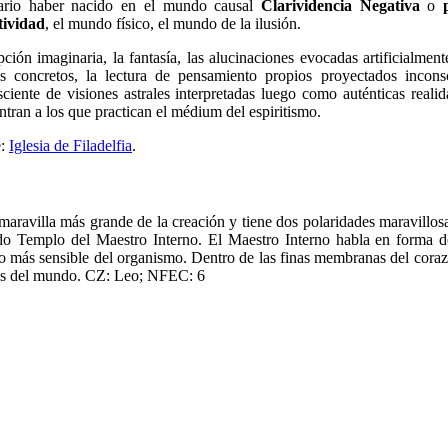
ario haber nacido en el mundo causal
Clarividencia Negativa
o
tividad
, el mundo físico, el mundo de la ilusión.
pción imaginaria, la fantasía, las alucinaciones evocadas artificialmen
s concretos, la lectura de pensamiento propios proyectados incons
sciente de visiones astrales interpretadas luego como auténticas reali
tran a los que practican el médium del espiritismo.
e:
Iglesia de Filadelfia
.
maravilla más grande de la creación y tiene dos polaridades maravillosas
do Templo del Maestro Interno. El Maestro Interno habla en forma de
o más sensible del organismo. Dentro de las finas membranas del coraz
os del mundo. CZ: Leo; NFEC: 6