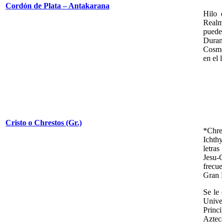
Cordón de Plata – Antakarana
Hilo 
Realm
puede
Duran
Cosmo
en el 
Cristo o Chrestos (Gr.)
*Chre
Ichth
letras
Jesu-
frecu
Gran 
Se le
Unive
Princ
Aztec