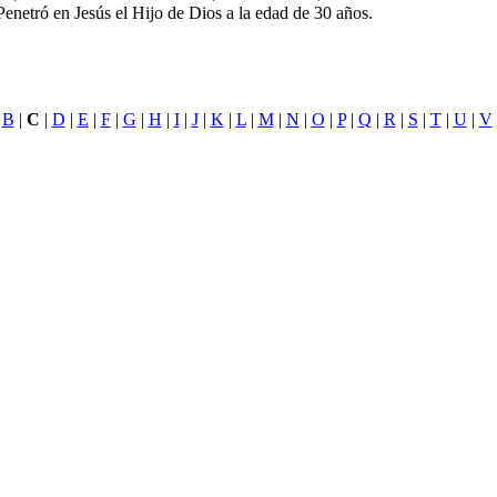
 Penetró en Jesús el Hijo de Dios a la edad de 30 años.
|
B
|
C
|
D
|
E
|
F
|
G
|
H
|
I
|
J
|
K
|
L
|
M
|
N
|
O
|
P
|
Q
|
R
|
S
|
T
|
U
|
V