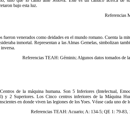
o, sino que lo cantó ante Jehová. Este es un cántico acerca de su 
retaron bajo esta luz.
Referencias 
 fueron venerados como deidades en el mundo romano. Cuenta la mito
nsideraba inmortal. Representan a las Almas Gemelas, simbolizan tambi
 inversa.
Referencias TEAH: Géminis; Algunos datos tomados de la
 Centros de la máquina humana. Son 5 Inferiores (Intelectual, Emoc
l) y 2 Superiores. Los Cinco centros inferiores de la Máquina Hu
nscientes en donde viven las legiones de los Yoes. Véase cada uno de l
Referencias TEAH: Acuario; A: 134-5; QE 1: 79-83, 