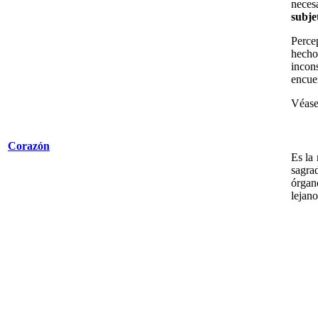
neces
subje
Perce
hecho
incon
encuen
Véas
Corazón
Es la 
sagra
órgan
lejan