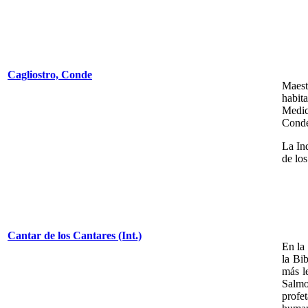
Cagliostro, Conde
Maest
habit
Medic
Conde
La In
de lo
Cantar de los Cantares (Int.)
En la
la Bi
más l
Salmo
profe