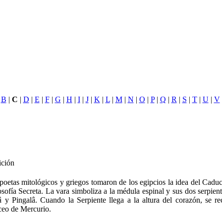
|
B
|
C
|
D
|
E
|
F
|
G
|
H
|
I
|
J
|
K
|
L
|
M
|
N
|
O
|
P
|
Q
|
R
|
S
|
T
|
U
|
V
ición
poetas mitológicos y griegos tomaron de los egipcios la idea del Cadu
osofía Secreta. La vara simboliza a la médula espinal y sus dos serpien
â y Pingalâ. Cuando la Serpiente llega a la altura del corazón, se r
eo de Mercurio.