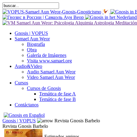
Gnosis | VOPUS
Samael Aun Weor
Biografía
Obra
Galería de Imágenes
Visita www.samael.org
Audio&Video
Audio Samael Aun Weor
Video Samael Aun Weor
Cursos
Cursos de Gnosis
Temática de fase A
Temática de fase B
Contáctanos
Gnosis | VOPUS
Revista Gnosis Barbelo
Revista Gnosis Barbelo
Estimados amigos,