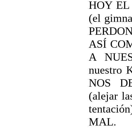
HOY EL
(el gimna
PERDO
ASÍ CO
A NUES
nuestro 
NOS D
(alejar l
tentac
MAL.