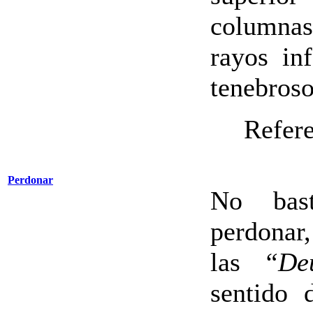
columnas
rayos inf
tenebroso
Refere
Perdonar
No bas
perdonar
las
“De
sentido 