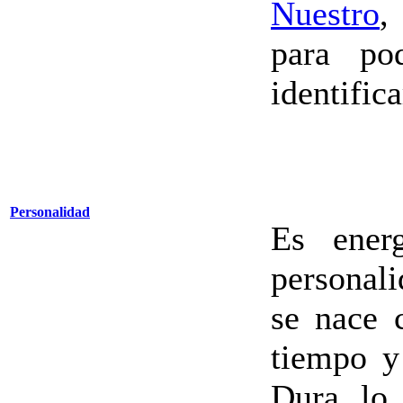
Nuestro
,
para po
identific
Personalidad
Es ener
personal
se nace 
tiempo y
Dura lo