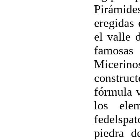
Pirámide
eregidas 
el valle
famosas
Miceri
construc
fórmula v
los ele
fedelspa
piedra d