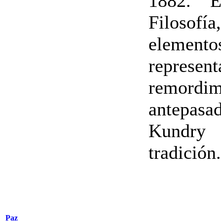
1882. E
Filosof
elementos
represen
remordi
antepas
Kundry 
tradició
Paz