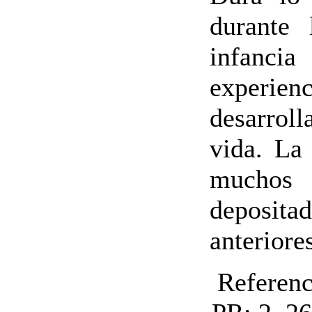
durante 
infanc
experi
desarrol
vida. La 
muchos 
deposita
anteriore
Referenc