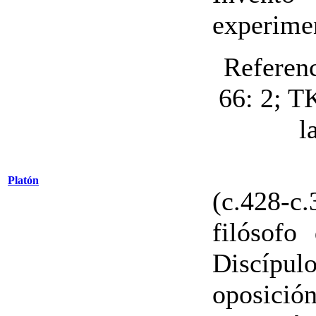
experimen
Referen
66: 2; T
l
Platón
(c.428-c.
filósofo
Discíp
oposició