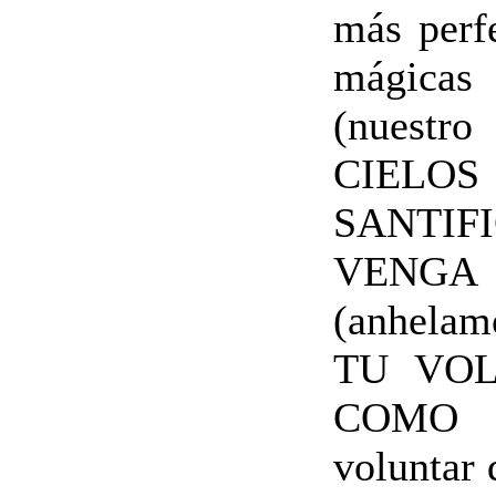
más perfe
mágica
(nuest
CIELOS (
SANTI
VENGA
(anhelam
TU VOL
COMO E
voluntar