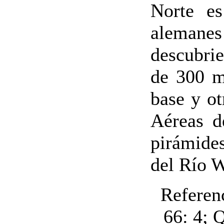
Norte e
alemanes
descubrie
de 300 m
base y ot
Aéreas d
pirámides
del Río W
Referen
66: 4; 