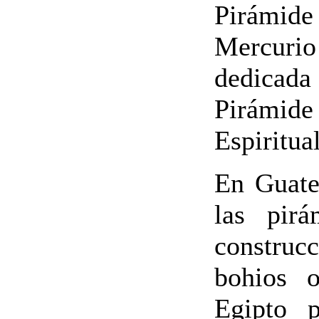
Pirámide
Mercurio 
dedicada 
Pirámid
Espiritual
En Guate
las pir
construc
bohios 
Egipto 