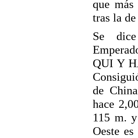
que más s
tras la d
Se dic
Emperado
QUI Y HA
Consigui
de China
hace 2,00
115 m. y
Oeste es 