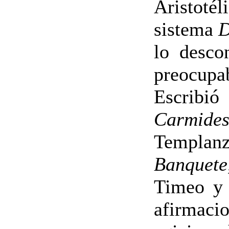
Aristot
sistema
D
lo desco
preocupa
Escribi
Carmide
Templan
Banquete
Timeo y C
afirmacio