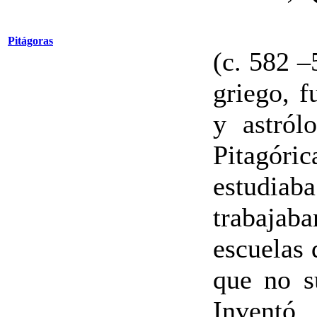
Pitágoras
(c. 582 –
griego, f
y astról
Pitagór
estudiaba
trabajab
escuelas 
que no s
Inventó