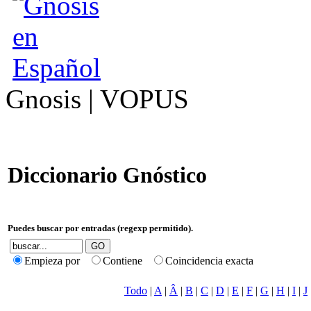
Gnosis | VOPUS
Diccionario Gnóstico
Puedes buscar por entradas (regexp permitido).
Empieza por
Contiene
Coincidencia exacta
Todo
|
A
|
Â
|
B
|
C
|
D
|
E
|
F
|
G
|
H
|
I
|
J