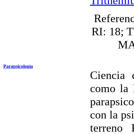
Trithemi
Referen
RI: 18; 
MA:
Parapsicología
Ciencia 
como la 
parapsic
con la ps
terreno 