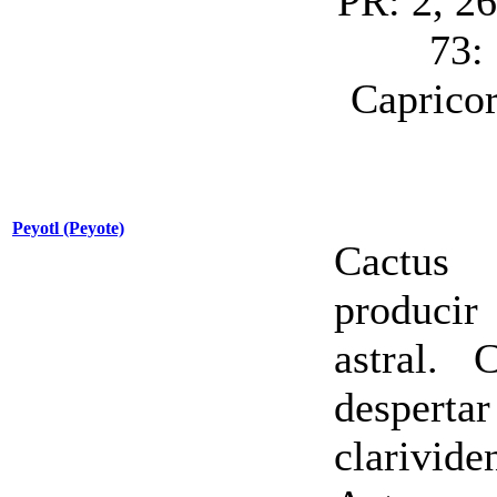
PR: 2, 2
73:
Capricor
Peyotl (Peyote)
Cactus 
produci
astral.
desper
clarivide