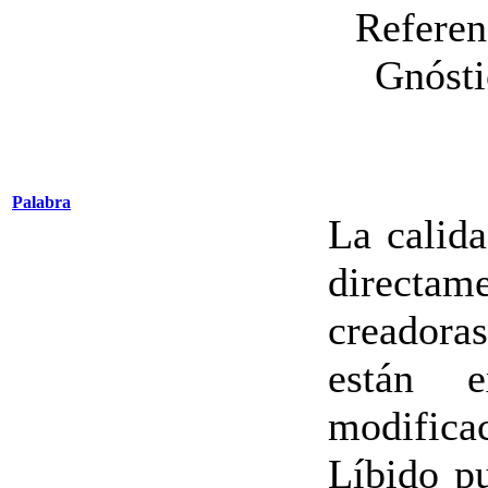
Referen
Gnósti
Palabra
La calida
directam
creadoras
están 
modific
Líbido p