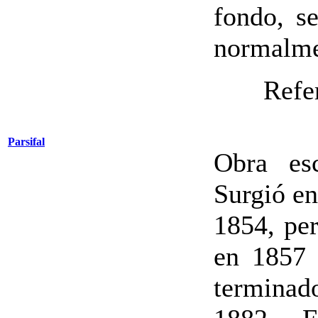
fondo, s
normalmen
Refe
Parsifal
Obra es
Surgió e
1854, pe
en 1857 
termina