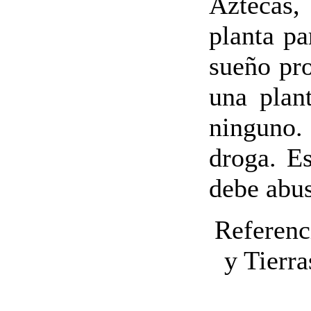
Aztecas,
planta pa
sueño pro
una plan
ninguno.
droga. Es
debe abus
Referen
y Tierr