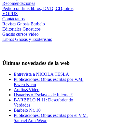
Recomendaciones
Pedido on-line: libros, DVD, CD, otros
VOPUS
Contáctanos
Revista Gnosis Barbelo
Editoriales Gnosticos
Gnosis cursos video
Libros Gnosis y Esoterismo
Últimas novedades de la web
Entrevista a NICOLA TESLA
Publicaciones: Obras escritas por V.M.
Kwen Khan
Audio&Video
Usuarios o Esclavos de Internet?
BARBELO N.11: Descubriendo
Verdades
Barbelo Nr. 10
Publicaciones: Obras escritas por el V.M.
Samael Aun Weor