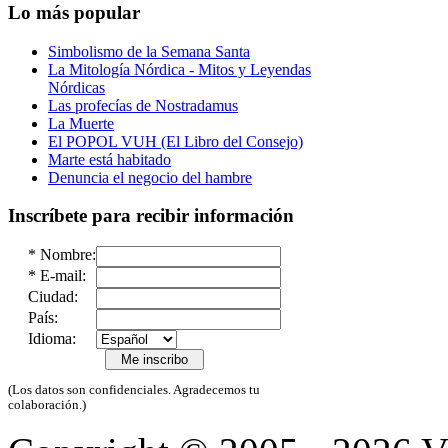
Lo más popular
Simbolismo de la Semana Santa
La Mitología Nórdica - Mitos y Leyendas
Nórdicas
Las profecías de Nostradamus
La Muerte
El POPOL VUH (El Libro del Consejo)
Marte está habitado
Denuncia el negocio del hambre
Inscríbete para recibir información
*
Nombre:
*
E-mail:
Ciudad:
País:
Idioma:
(Los datos son confidenciales. Agradecemos tu
colaboración.)