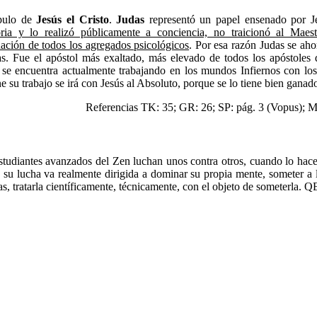
pulo de
Jesús el Cristo
.
Judas
representó un papel ensenado por J
ia y lo realizó públicamente a conciencia, no traicionó al Maest
nación de todos los agregados psicológicos
. Por esa razón Judas se aho
as. Fue el apóstol más exaltado, más elevado de todos los apóstoles 
 se encuentra actualmente trabajando en los mundos Infiernos con l
e su trabajo se irá con Jesús al Absoluto, porque se lo tiene bien ganad
Referencias TK: 35; GR: 26; SP: pág. 3 (Vopus); 
studiantes avanzados del Zen luchan unos contra otros, cuando lo hace
o, su lucha va realmente dirigida a dominar su propia mente, someter 
s, tratarla científicamente, técnicamente, con el objeto de someterla. Q