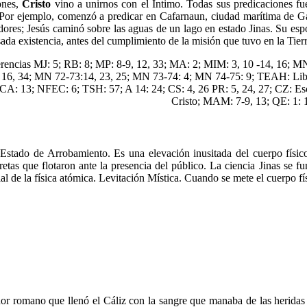
iones,
Cristo
vino a unirnos con el Íntimo. Todas sus predicaciones fue
 Por ejemplo, comenzó a predicar en Cafarnaun, ciudad marítima de Gali
dores; Jesús caminó sobre las aguas de un lago en estado Jinas. Su e
ada existencia, antes del cumplimiento de la misión que tuvo en la Tie
rencias MJ: 5; RB: 8; MP: 8-9, 12, 33; MA: 2; MIM: 3, 10 -14, 16; M
 16, 34; MN 72-73:14, 23, 25; MN 73-74: 4; MN 74-75: 9; TEAH: Libra
A: 13; NFEC: 6; TSH: 57; A 14: 24; CS: 4, 26 PR: 5, 24, 27; CZ: E
Cristo; MAM: 7-9, 13; QE: 1: 
 Estado de Arrobamiento. Es una elevación inusitada del cuerpo físi
retas que flotaron ante la presencia del público. La ciencia Jinas se 
al de la física atómica. Levitación Mística. Cuando se mete el cuerpo f
or romano que llenó el Cáliz con la sangre que manaba de las heridas