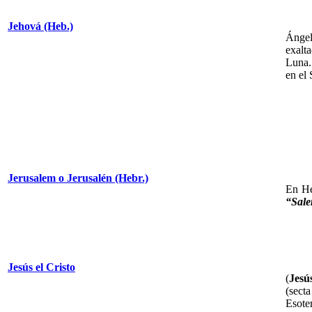
Jehová (Heb.)
Ángel
exalt
Luna.
en el
Jerusalem o Jerusalén (Hebr.)
En He
“Sale
Jesús el Cristo
(
Jesú
(secta
Esote