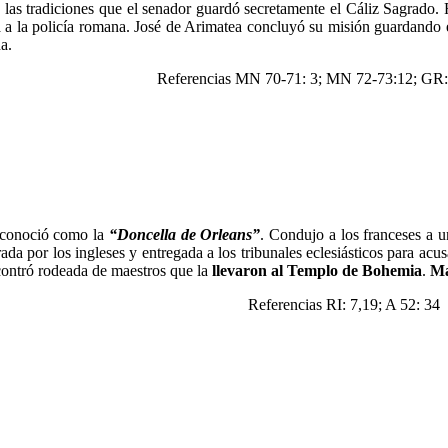
 las tradiciones que el senador guardó secretamente el Cáliz Sagrado. F
 a la policía romana. José de Arimatea concluyó su misión guardando é
a.
Referencias MN 70-71: 3; MN 72-73:12; GR: 
 conoció como la
“Doncella de Orleans”
. Condujo a los franceses a u
ada por los ingleses y entregada a los tribunales eclesiásticos para ac
contró rodeada de maestros que la
llevaron al Templo de Bohemia
.
Ma
Referencias RI: 7,19; A 52: 34