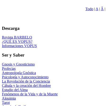
Todo
|
A
|
Â
Descarga
Revista BARBELO
¿QUÉ ES VOPUS?
Informaciones VOPUS
Ser y Saber
Gnosis y Gnosticismo
Profecias
Antropología Gnóstica
Psicología y Autoconocimiento
La Revolución de la Conciencia
Cábala y la creación del Hombre
Estudio del Alma
Fenómenos de la Vida y de la Muerte
Alquimia
Tarot