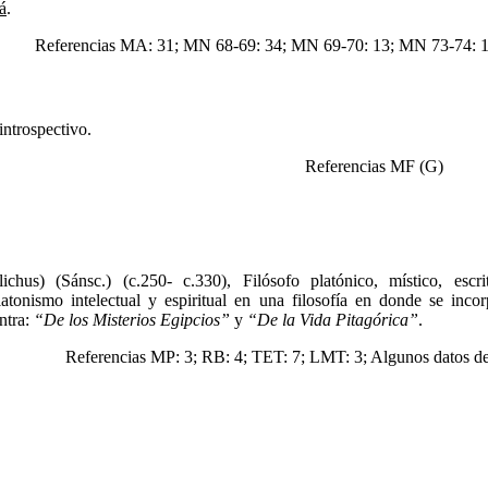
á
.
Referencias MA: 31; MN 68-69: 34; MN 69-70: 13; MN 73-74: 14
introspectivo.
Referencias MF (G)
lichus) (Sánsc.) (c.250- c.330), Filósofo platónico, místico, esc
atonismo intelectual y espiritual en una filosofía en donde se inco
ntra:
“De los Misterios Egipcios”
y
“De la Vida Pitagórica”
.
Referencias MP: 3; RB: 4; TET: 7; LMT: 3; Algunos datos de