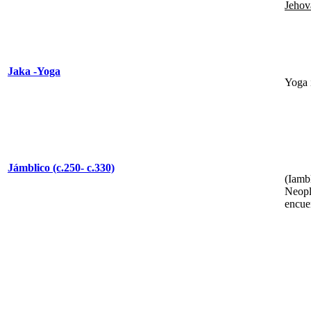
Jehov
Jaka -Yoga
Yoga 
Jámblico (c.250- c.330)
(Iamb
Neopl
encue