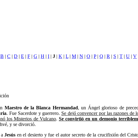
|
B
|
C
|
D
|
E
|
F
|
G
|
H
|
I
|
J
|
K
|
L
|
M
|
N
|
O
|
P
|
Q
|
R
|
S
|
T
|
U
|
V
ición
un
Maestro de la Blanca Hermandad
, un Ángel glorioso de prece
ria
. Fue Sacerdote y guerrero.
Se dejó convencer por las razones de l
ionó los Misterios de Vulcano
.
Se convirtió en un demonio terriblem
hvé, y se divorció.
 a
Jesús
en el desierto y fue el autor secreto de la crucifixión del Cris