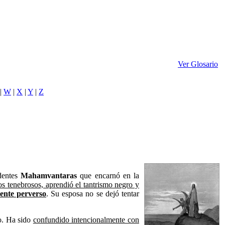
Ver Glosario
|
W
|
X
|
Y
|
Z
dentes
Mahamvantaras
que encarnó en la
os tenebrosos, aprendió el tantrismo negro y
ente perverso
. Su esposa no se dejó tentar
to. Ha sido
confundido intencionalmente con