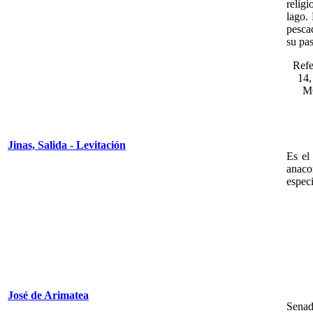
relig
lago.
pesca
su pas
Refe
14,
MC
Jinas, Salida - Levitación
Es el
anaco
especi
José de Arimatea
Senad