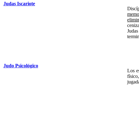
Judas Iscariote
Discí
memor
elimi
ceniz
Judas
termin
Judo Psicológico
Los e
físic
jugada