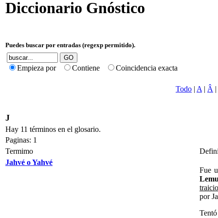
Diccionario Gnóstico
Puedes buscar por entradas (regexp permitido).
Empieza por
Contiene
Coincidencia exacta
Todo
|
A
|
Â
J
Hay 11 términos en el glosario.
Paginas: 1
Termimo
Defin
Jahvé o Yahvé
Fue 
Lemu
traic
por Ja
Tentó