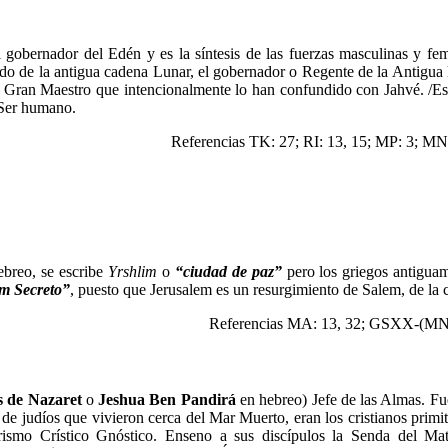
 gobernador del Edén y es la síntesis de las fuerzas masculinas y fe
ado de la antigua cadena Lunar, el gobernador o Regente de la Antigua
 Gran Maestro que intencionalmente lo han confundido con Jahvé. /Es 
 Ser humano.
Referencias TK: 27; RI: 13, 15; MP: 3; MN
breo, se escribe
Yrshlim
o
“ciudad de paz”
pero los griegos antigua
m Secreto”
, puesto que Jerusalem es un resurgimiento de Salem, de la 
Referencias MA: 13, 32; GSXX-(MN
s de Nazaret
o
Jeshua Ben Pandirá
en hebreo) Jefe de las Almas. Fu
 de judíos que vivieron cerca del Mar Muerto, eran los cristianos primi
rismo Crístico Gnóstico. Enseno a sus discípulos la Senda del Mat