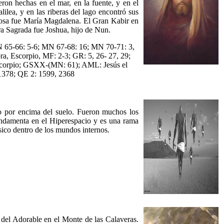
ron hechas en el mar, en la fuente, y en el
lea, y en las riberas del lago encontró sus
sposa fue María Magdalena. El Gran Kabir en
rra Sagrada fue Joshua, hijo de Nun.
N 65-66: 5-6; MN 67-68: 16; MN 70-71: 3,
, Escorpio, MF: 2-3; GR: 5, 26- 27, 29;
scorpio; GSXX-(MN: 61); AML: Jesús el
1378; QE 2: 1599, 2368
co por encima del suelo. Fueron muchos los
fundamenta en el Hiperespacio y es una rama
ísico dentro de los mundos internos.
 del Adorable en el Monte de las Calaveras.