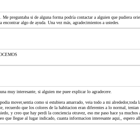
an. Me preguntaba si de alguna forma podría contactar a alguien que pudiera or
a encontrar algo de ayuda. Una vez más, agradecimientos a ustedes.
NOCEMOS
 una muy interesante, si alguien me puee explicar lo agradecere.
podia mover,sentia como si estubiera amarrado, veia todo a mi alrededor,toda l
e, recuerdo que los colores de la habitacion eran diferentes a lo normal, teni
iedo, y creo que hay perdi la conciencia otravez, eso me paso hace ya muchos 
o que llegue al lugar indicado, cuanta informacion interesante aqui,, espero all