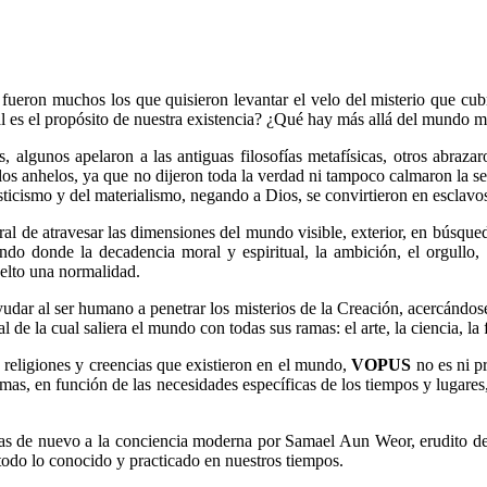
 fueron muchos los que quisieron levantar el velo del misterio que cu
es el propósito de nuestra existencia? ¿Qué hay más allá del mundo ma
 algunos apelaron a las antiguas filosofías metafísicas, otros abrazar
 los anhelos, ya que no dijeron toda la verdad ni tampoco calmaron la 
sticismo y del materialismo, negando a Dios, se convirtieron en esclavos 
ral de atravesar las dimensiones del mundo visible, exterior, en búsque
o donde la decadencia moral y espiritual, la ambición, el orgullo, e
uelto una normalidad.
dar al ser humano a penetrar los misterios de la Creación, acercándose
de la cual saliera el mundo con todas sus ramas: el arte, la ciencia, la fi
 religiones y creencias que existieron en el mundo,
VOPUS
no es ni p
rmas, en función de las necesidades específicas de los tiempos y lugares,
aídas de nuevo a la conciencia moderna por Samael Aun Weor, erudito d
todo lo conocido y practicado en nuestros tiempos.