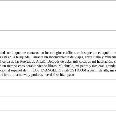
d, no la que me contaron en los colegios católicos en los que me eduqué, ni en l
ersistí en la búsqueda. Durante un inconveniente de viajes, entre Italia y Venez
l cerca de las Puertas de Alcalá. Después de dejar mis cosas en mi habitación, 
 un tiempo considerable viendo libros. Mi abuelo, mi padre y tíos eran grandes 
ión al español de .... LOS EVANGELIOS GNÓSTICOS! a partir de allí, mi sed 
ncierto, una nueva y poderosa verdad se hizo paso.