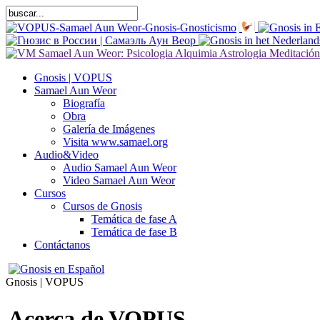
Gnosis | VOPUS
Samael Aun Weor
Biografía
Obra
Galería de Imágenes
Visita www.samael.org
Audio&Video
Audio Samael Aun Weor
Video Samael Aun Weor
Cursos
Cursos de Gnosis
Temática de fase A
Temática de fase B
Contáctanos
Gnosis | VOPUS
Acerca de VOPUS