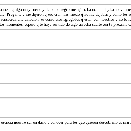
rmecí q algo muy fuerte y de color negro me agarraba,no me dejaba moverme y
able. Pregunte y me dijeron q eso eran mis miedo q no me dejaban y como los r
a sensación,una emocion, es como esos agregados q están con nosotros y no lo r
stos momentos, espero q te haya servido de algo ,mucha suerte ,en tu próxima ex
 esencia nuestro ser en darlo a conocer para los que quieren descubrirlo es mara