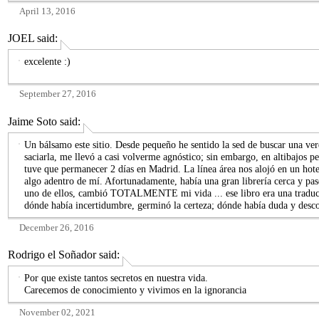
April 13, 2016
JOEL
said:
excelente :)
September 27, 2016
Jaime Soto
said:
Un bálsamo este sitio. Desde pequeño he sentido la sed de buscar una verda
saciarla, me llevó a casi volverme agnóstico; sin embargo, en altibajos p
tuve que permanecer 2 días en Madrid. La línea área nos alojó en un hote
algo adentro de mí. Afortunadamente, había una gran librería cerca y pasé
uno de ellos, cambió TOTALMENTE mi vida ... ese libro era una traducc
dónde había incertidumbre, germinó la certeza; dónde había duda y desco
December 26, 2016
Rodrigo el Soñador
said:
Por que existe tantos secretos en nuestra vida.
Carecemos de conocimiento y vivimos en la ignorancia
November 02, 2021