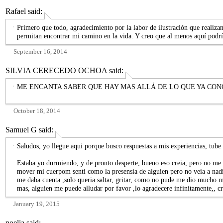
Rafael
said:
Primero que todo, agradecimiento por la labor de ilustración que realiz
permitan encontrar mi camino en la vida. Y creo que al menos aquí podrí
September 16, 2014
SILVIA CERECEDO OCHOA
said:
ME ENCANTA SABER QUE HAY MAS ALLÁ DE LO QUE YA CO
October 18, 2014
Samuel G
said:
Saludos, yo llegue aqui porque busco respuestas a mis experiencias, tube
Estaba yo durmiendo, y de pronto desperte, bueno eso creia, pero no me 
mover mi cuerpom senti como la presensia de alguien pero no veia a nadi
me daba cuenta ,solo queria saltar, gritar, como no pude me dio mucho m
mas, alguien me puede alludar por favor ,lo agradecere infinitamente,, cre
January 19, 2015
noelia
said: