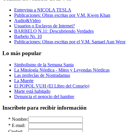
Entrevista a NICOLA TESLA
Publicaciones: Obras escritas por V.M. Kwen Khan
Audio&Video
Usuarios o Esclavos de Internet?
BARBELO N.11: Descubriendo Verdades
Barbelo Nr. 10
Publicaciones: Obras escritas por el V.M. Samael Aun Weor
Lo más popular
Simbolismo de la Semana Santa
La Mitología Nórdica - Mitos y Leyendas Nórdicas
Las profecías de Nostradamus
La Muerte
El POPOL VUH (El Libro del Consejo)
Marte está habitado
Denuncia el negocio del hambre
Inscríbete para recibir información
*
Nombre:
*
E-mail:
Ciudad: