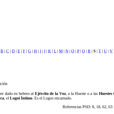
|
B
|
C
|
D
|
E
|
F
|
G
|
H
|
I
|
J
|
K
|
L
|
M
|
N
|
O
|
P
|
Q
|
R
|
S
|
T
|
U
|
V
ición
e dado en hebreo al
Ejército de la Voz
, a la Hueste o a las
Huestes
bra
, el
Logoi Íntimo
. Es el Logos encarnado.
Referencias PSD: 8, 18, 62, 63