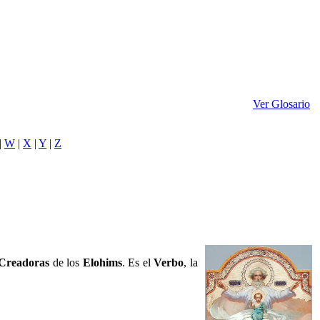
Ver Glosario
|
W
|
X
|
Y
|
Z
 Creadoras
de los
Elohims
. Es el
Verbo
, la