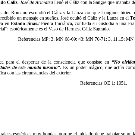
do Cáliz
.
José de Arimatea
llenó el Cáliz con la Sangre que manaba d
nador Romano escondió el Cáliz y la Lanza con que Longinus hiriera e
 recibido un mensaje en sueños, José ocultó el Cáliz y la Lanza en el
Te
ya en
Estado Jinas
./ Piedra Iniciática, confiada su custodia a una Fr
rial”; esotéricamente es el Vaso de Hermes, Cáliz Sagrado.
Referencias MP: 3; MN 68-69: 43; MN 70-71: 3, 11,15; MN 
ca para el despertar de la consciencia que consiste en
“No olvidar
dades de este mundo ilusorio”
. Es un poder mágico, que actúa como
fica con las circunstancias del exterior.
Referencias QE 1: 1051.
 raíces esotéricas muy hondas, porque el iniciado debe trabajar sobre 