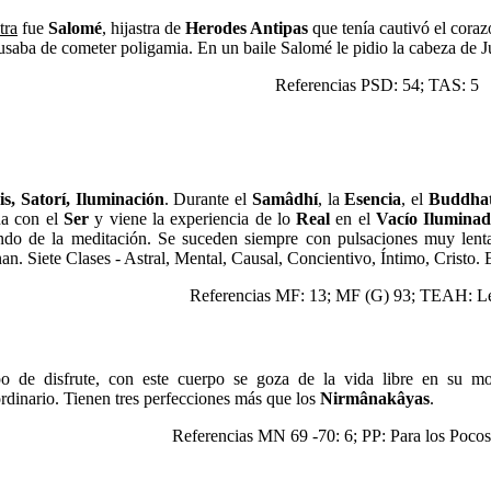
tra
fue
Salomé
, hijastra de
Herodes Antipas
que tenía cautivó el cora
usaba de cometer poligamia. En un baile Salomé le pidio la cabeza de J
Referencias PSD: 54; TAS: 5
is, Satorí, Iluminación
. Durante el
Samâdhí
, la
Esencia
, el
Buddha
na con el
Ser
y viene la experiencia de lo
Real
en el
Vacío Ilumina
ndo de la meditación. Se suceden siempre con pulsaciones muy lent
an. Siete Clases - Astral, Mental, Causal, Concientivo, Íntimo, Cristo.
Referencias MF: 13; MF (G) 93; TEAH: Le
o de disfrute, con este cuerpo se goza de la vida libre en su mo
ordinario. Tienen tres perfecciones más que los
Nirmânakâyas
.
Referencias MN 69 -70: 6; PP: Para los Poco