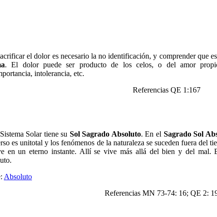
acrificar el dolor es necesario la no identificación, y comprender que e
ma
. El dolor puede ser producto de los celos, o del amor propi
portancia, intolerancia, etc.
Referencias QE 1:167
Sistema Solar tiene su
Sol Sagrado Absoluto
. En el
Sagrado Sol Abs
so es unitotal y los fenómenos de la naturaleza se suceden fuera del ti
ve en un eterno instante. Allí se vive más allá del bien y del mal.
uto.
e:
Absoluto
Referencias MN 73-74: 16; QE 2: 1