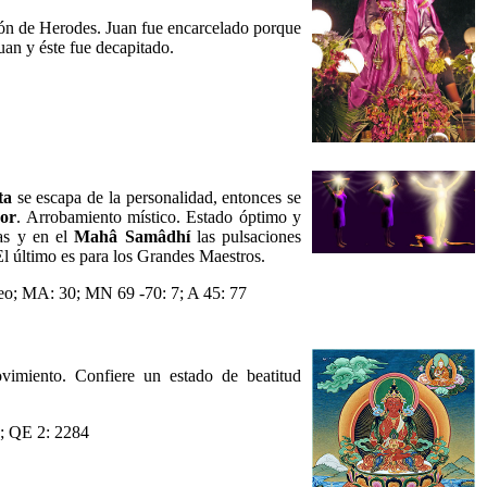
zón de Herodes. Juan fue encarcelado porque
uan y éste fue decapitado.
ta
se escapa de la personalidad, entonces se
dor
. Arrobamiento místico. Estado óptimo y
as y en el
Mahâ Samâdhí
las pulsaciones
 El último es para los Grandes Maestros.
o; MA: 30; MN 69 -70: 7; A 45: 77
vimiento. Confiere un estado de beatitud
s; QE 2: 2284