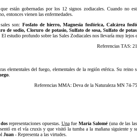
 que están gobernadas por los 12 signos zodiacales. Cuando no est
o, entonces vienen las enfermedades.
 sales son:
Fosfato de hierro, Magnesia fosfórica, Calcárea fosfór
ro de sodio, Cloruro de potasio, Sulfato de sosa, Sulfato de potas
. El estudio profundo sobre las Sales Zodiacales nos llevaría muy lejos 
Referencias TAS: 21
uras elementales del fuego, elementales de la región etérica. Su reino 
uego
.
Referencias MMA: Deva de la Naturaleza MN 74-75
e
dos
representaciones opuestas.
Una
fue
María Salomé
(una de las la
esentó en el vía cruxis y que visitó la tumba a la mañana siguiente y s
ol
Juan
- Representa a las virtudes.