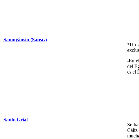
Samnyânsin (Sánsc.)
*Un a
exclu
-En e
del E
es el 
Santo Grial
Se ha
Cáliz
mucha