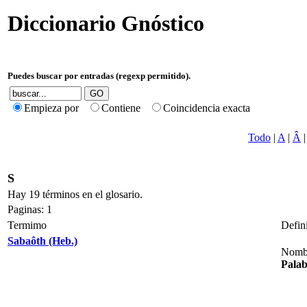
Diccionario Gnóstico
Puedes buscar por entradas (regexp permitido).
Empieza por
Contiene
Coincidencia exacta
Todo
|
A
|
Â
S
Hay 19 términos en el glosario.
Paginas: 1
Termimo
Defin
Sabaôth (Heb.)
Nombr
Pala