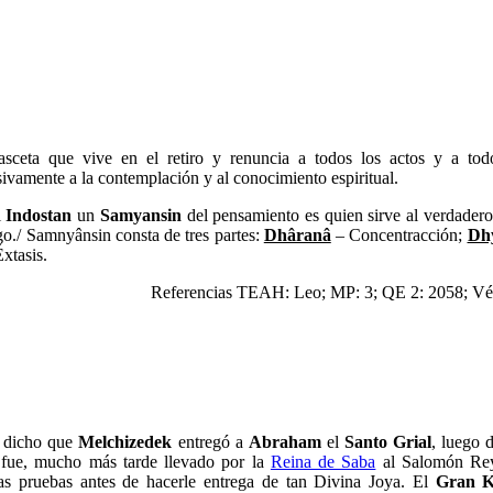
sceta que vive en el retiro y renuncia a todos los actos y a to
sivamente a la contemplación y al conocimiento espiritual.
l
Indostan
un
Samyansin
del pensamiento es quien sirve al verdader
go./ Samnyânsin consta de tres partes:
Dhâranâ
– Concentracción;
Dh
Éxtasis.
Referencias TEAH: Leo; MP: 3; QE 2: 2058; Véa
 dicho que
Melchizedek
entregó a
Abraham
el
Santo Grial
, luego 
 fue, mucho más tarde llevado por la
Reina de Saba
al Salomón Rey
s pruebas antes de hacerle entrega de tan Divina Joya. El
Gran K