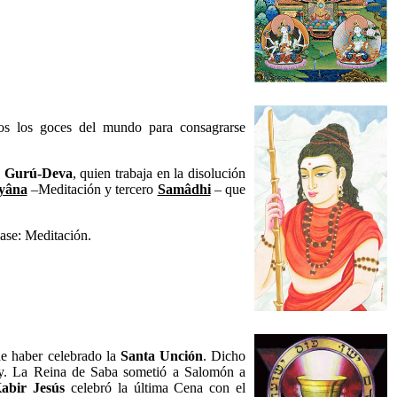
dos los goces del mundo para consagrarse
o
Gurú-Deva
, quien trabaja en la disolución
yâna
–Meditación y tercero
Samâdhi
– que
se: Meditación.
de haber celebrado la
Santa Unción
. Dicho
. La Reina de Saba sometió a Salomón a
abir Jesús
celebró la última Cena con el