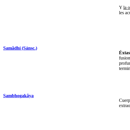
Y
la o
les ac
Samâdhí (Sánsc.)
Éxtas
fusio
profu
termin
Sambhogakâya
Cuerp
extra