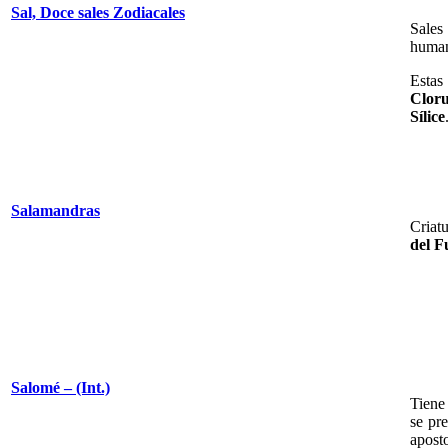
Sal, Doce sales Zodiacales
Sales
human
Estas
Cloru
Sílice
Salamandras
Criat
del F
Salomé – (Int.)
Tien
se pr
apost