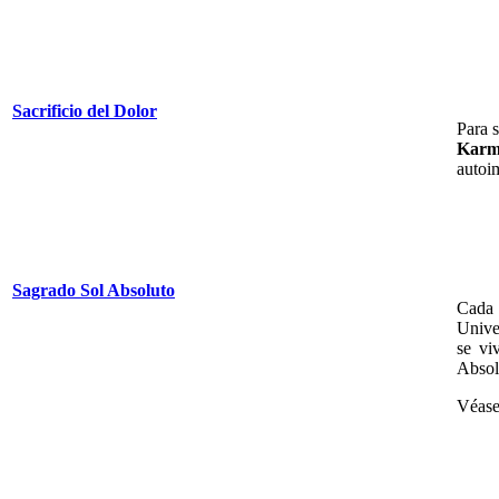
Sacrificio del Dolor
Para s
Kar
autoim
Sagrado Sol Absoluto
Cada 
Univer
se vi
Absol
Véas